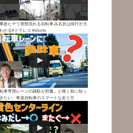
事故ヒヤリ突然現れる自転車
右折は徐行が大
わかる#ドラレコ #shorts
転車専用レーンの路駐が邪魔」と嘆く前に知っ
きたい、車道自転車のスマートな走り方