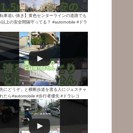
転車追い抜き】黄色センターラインの道路でも
5ｍ以上の安全間隔守ってる？ #automobile #ドラ
先にどうぞ」と横断歩道を渡る人にジェスチャ
れたら#automobile #歩行者優先 #ドラレコ