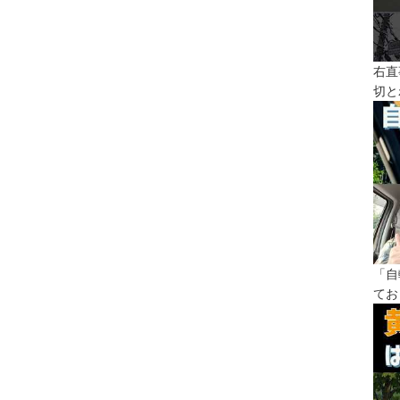
右直
切と
「自
てお