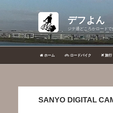
コ
ン
テ
デフよん
ン
ツ
ジテ通どころかロードで
へ
ス
キ
ッ
ホーム
ロードバイク
旅行
プ
SANYO DIGITAL C