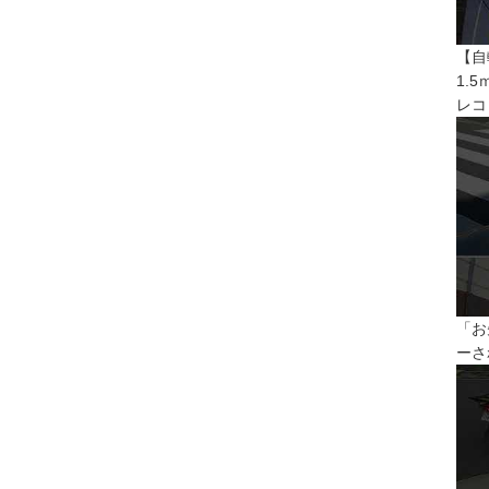
【自
1.
レコ
「お
ーさ