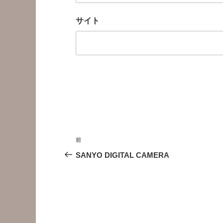
サイト
投
前
前
稿
の
SANYO DIGITAL CAMERA
投
ナ
稿
ビ
ゲ