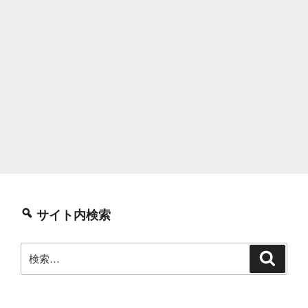
サイト内検索
検
検
索
索: