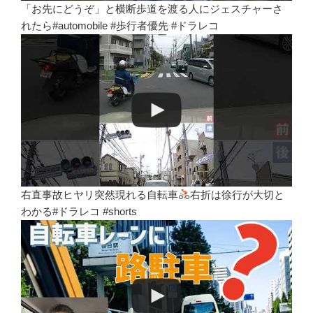
「お先にどうぞ」と横断歩道を渡る人にジェスチャーさ
れたら#automobile #歩行者優先 #ドラレコ
右直事故ヒヤリ突然現れる自転車
右折は徐行が大切と
わかる#ドラレコ #shorts