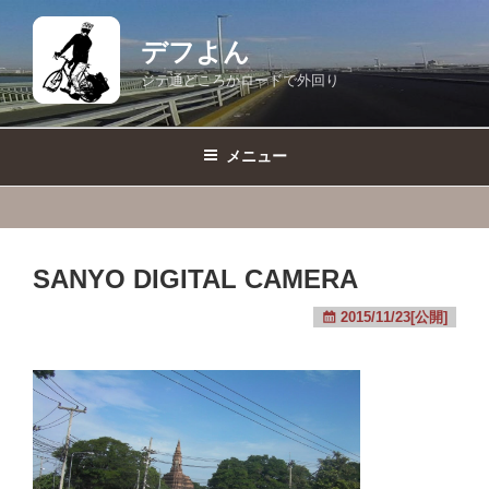
コ
ン
デフよん
テ
ジテ通どころかロードで外回り
ン
ツ
へ
メニュー
ス
キ
ッ
プ
SANYO DIGITAL CAMERA
2015/11/23[公開]