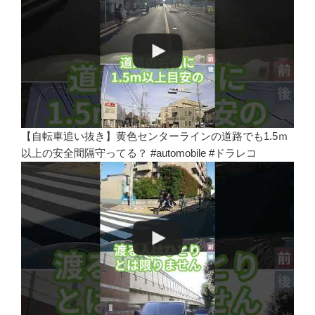
【自転車追い抜き】黄色センターラインの道路でも1.5ｍ
以上の安全間隔守ってる？ #automobile #ドラレコ