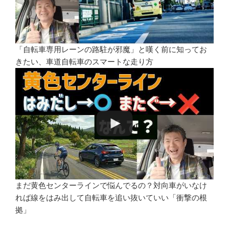
「自転車専用レーンの路駐が邪魔」と嘆く前に知ってお
きたい、車道自転車のスマートな走り方
まだ黄色センターラインで悩んでるの？対向車がいなけ
れば線をはみ出して自転車を追い抜いていい「衝撃の根
拠」