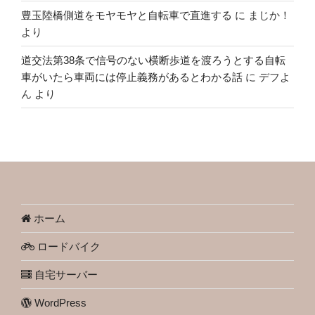
豊玉陸橋側道をモヤモヤと自転車で直進する
に
まじか！
より
道交法第38条で信号のない横断歩道を渡ろうとする自転
車がいたら車両には停止義務があるとわかる話
に
デフよ
ん
より
ホーム
ロードバイク
自宅サーバー
WordPress