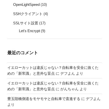
OpenLightSpeed
(10)
SSHクライアント
(4)
SSLサイト設置
(17)
Let's Encrypt
(9)
最近のコメント
イエローカットは違反じゃない？自転車を安全に抜くた
めの「新常識」と意外な盲点
に
デフよん
より
イエローカットは違反じゃない？自転車を安全に抜くた
めの「新常識」と意外な盲点
に
がんちゃん
より
豊玉陸橋側道をモヤモヤと自転車で直進する
に
デフよん
より