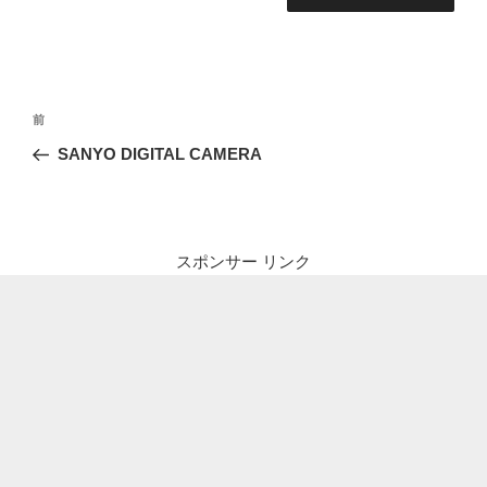
投
前
前
稿
の
SANYO DIGITAL CAMERA
ナ
投
ビ
稿
ゲ
ー
スポンサー リンク
シ
ョ
ン