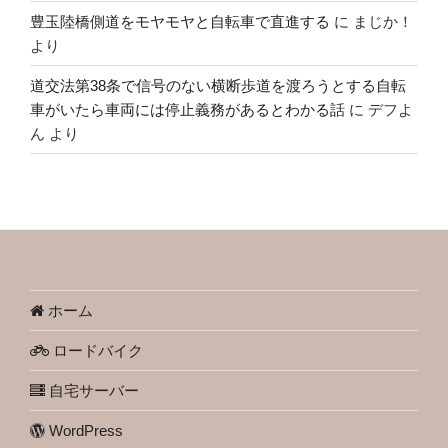
豊玉陸橋側道をモヤモヤと自転車で直進する
に
まじか！
より
道交法第38条で信号のない横断歩道を渡ろうとする自転
車がいたら車両には停止義務があるとわかる話
に
デフよ
ん
より
ホーム
ロードバイク
自宅サーバー
WordPress