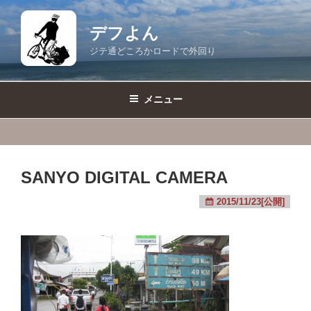
コ
ン
デフよん
テ
ジテ通どころかロードで外回り
ン
ツ
へ
メニュー
ス
キ
ッ
プ
SANYO DIGITAL CAMERA
2015/11/23[公開]