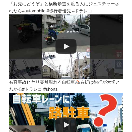
「お先にどうぞ」と横断歩道を渡る人にジェスチャーさ
れたら#automobile #歩行者優先 #ドラレコ
右直事故ヒヤリ突然現れる自転車
右折は徐行が大切と
わかる#ドラレコ #shorts