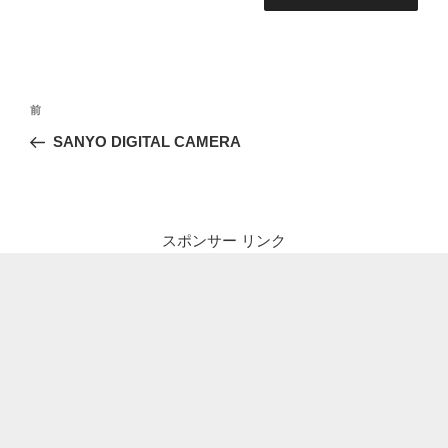
投
前
前
稿
の
SANYO DIGITAL CAMERA
ナ
投
ビ
稿
ゲ
ー
スポンサー リンク
シ
ョ
ン