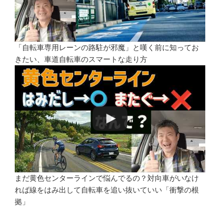
「自転車専用レーンの路駐が邪魔」と嘆く前に知ってお
きたい、車道自転車のスマートな走り方
まだ黄色センターラインで悩んでるの？対向車がいなけ
れば線をはみ出して自転車を追い抜いていい「衝撃の根
拠」