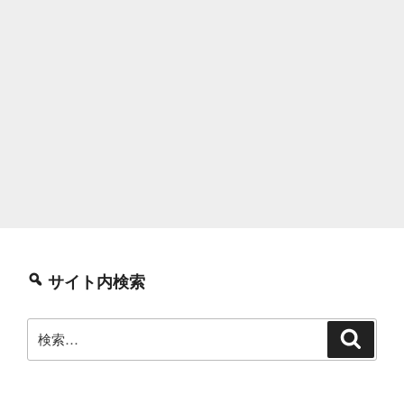
サイト内検索
検
検
索
索: