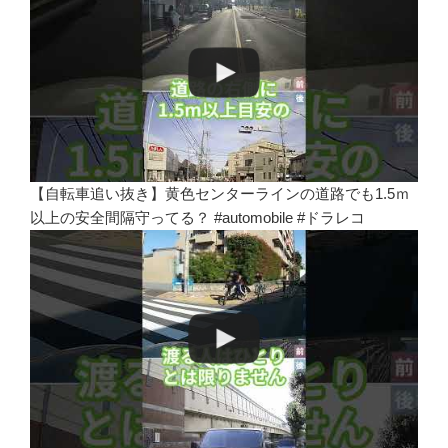
【自転車追い抜き】黄色センターラインの道路でも1.5ｍ
以上の安全間隔守ってる？ #automobile #ドラレコ