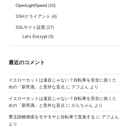
OpenLightSpeed
(10)
SSHクライアント
(4)
SSLサイト設置
(17)
Let's Encrypt
(9)
最近のコメント
イエローカットは違反じゃない？自転車を安全に抜くた
めの「新常識」と意外な盲点
に
デフよん
より
イエローカットは違反じゃない？自転車を安全に抜くた
めの「新常識」と意外な盲点
に
がんちゃん
より
豊玉陸橋側道をモヤモヤと自転車で直進する
に
デフよん
より