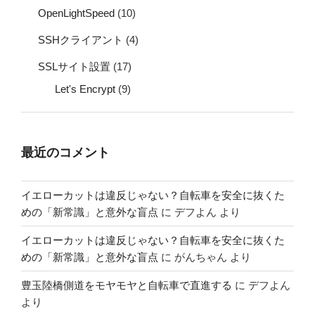
OpenLightSpeed
(10)
SSHクライアント
(4)
SSLサイト設置
(17)
Let's Encrypt
(9)
最近のコメント
イエローカットは違反じゃない？自転車を安全に抜くた
めの「新常識」と意外な盲点
に
デフよん
より
イエローカットは違反じゃない？自転車を安全に抜くた
めの「新常識」と意外な盲点
に
がんちゃん
より
豊玉陸橋側道をモヤモヤと自転車で直進する
に
デフよん
より