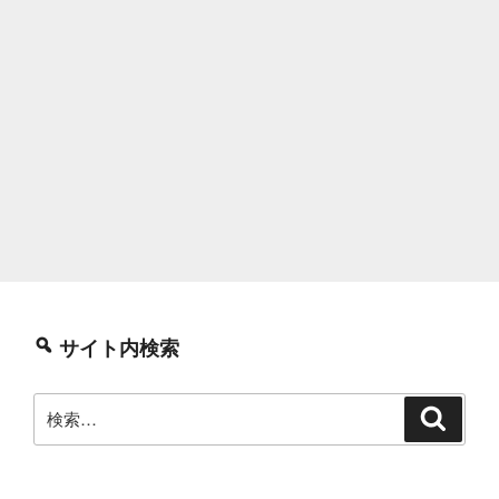
サイト内検索
検
検
索
索: