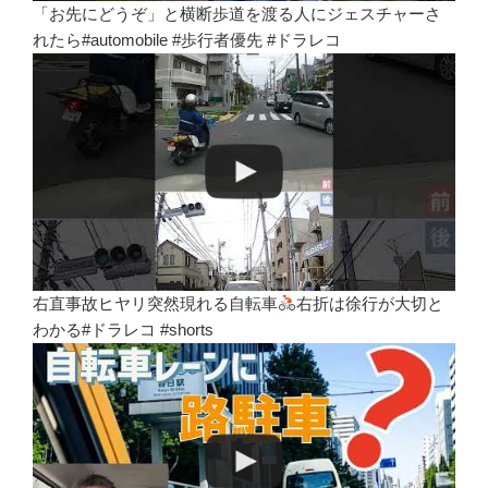
「お先にどうぞ」と横断歩道を渡る人にジェスチャーさ
れたら#automobile #歩行者優先 #ドラレコ
右直事故ヒヤリ突然現れる自転車
右折は徐行が大切と
わかる#ドラレコ #shorts