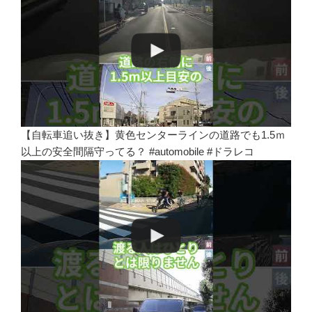
【自転車追い抜き】黄色センターラインの道路でも1.5ｍ
以上の安全間隔守ってる？ #automobile #ドラレコ