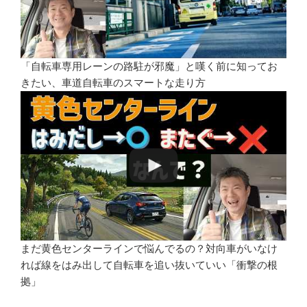
「自転車専用レーンの路駐が邪魔」と嘆く前に知ってお
きたい、車道自転車のスマートな走り方
まだ黄色センターラインで悩んでるの？対向車がいなけ
れば線をはみ出して自転車を追い抜いていい「衝撃の根
拠」