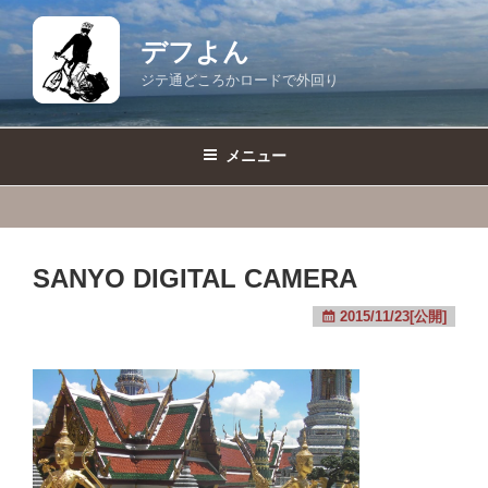
コ
ン
デフよん
テ
ジテ通どころかロードで外回り
ン
ツ
へ
メニュー
ス
キ
ッ
プ
SANYO DIGITAL CAMERA
2015/11/23[公開]