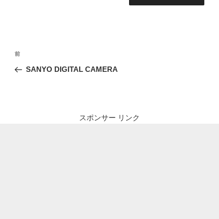
投
前
前
稿
の
SANYO DIGITAL CAMERA
ナ
投
ビ
稿
ゲ
ー
スポンサー リンク
シ
ョ
ン