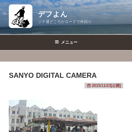
コ
ン
デフよん
テ
ジテ通どころかロードで外回り
ン
ツ
へ
メニュー
ス
キ
ッ
プ
SANYO DIGITAL CAMERA
2015/11/23[公開]