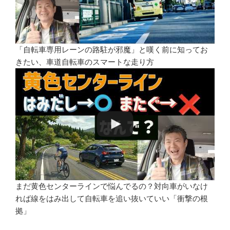
「自転車専用レーンの路駐が邪魔」と嘆く前に知ってお
きたい、車道自転車のスマートな走り方
まだ黄色センターラインで悩んでるの？対向車がいなけ
れば線をはみ出して自転車を追い抜いていい「衝撃の根
拠」