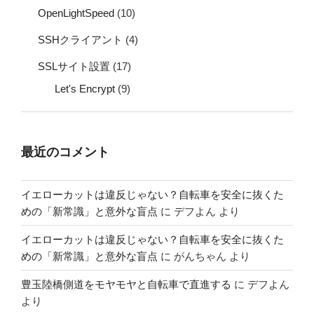
OpenLightSpeed
(10)
SSHクライアント
(4)
SSLサイト設置
(17)
Let's Encrypt
(9)
最近のコメント
イエローカットは違反じゃない？自転車を安全に抜くた
めの「新常識」と意外な盲点
に
デフよん
より
イエローカットは違反じゃない？自転車を安全に抜くた
めの「新常識」と意外な盲点
に
がんちゃん
より
豊玉陸橋側道をモヤモヤと自転車で直進する
に
デフよん
より