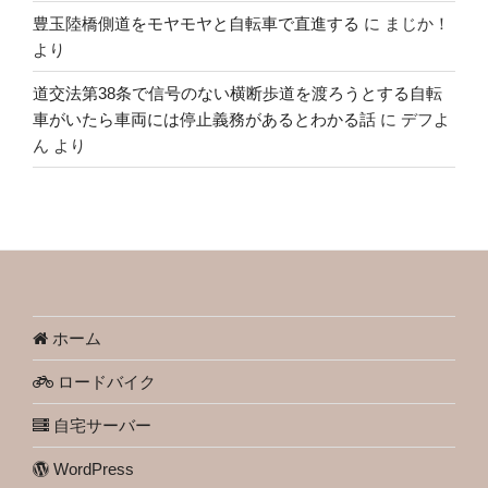
豊玉陸橋側道をモヤモヤと自転車で直進する
に
まじか！
より
道交法第38条で信号のない横断歩道を渡ろうとする自転
車がいたら車両には停止義務があるとわかる話
に
デフよ
ん
より
ホーム
ロードバイク
自宅サーバー
WordPress