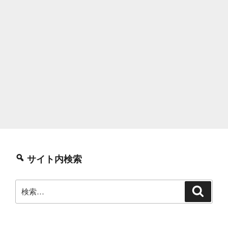
サイト内検索
検
検
索
索: