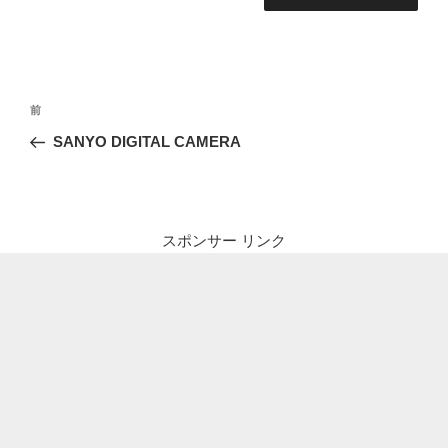
投
前
前
稿
の
SANYO DIGITAL CAMERA
ナ
投
ビ
稿
ゲ
ー
スポンサー リンク
シ
ョ
ン