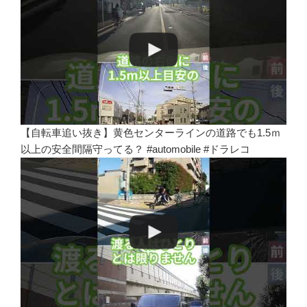
【自転車追い抜き】黄色センターラインの道路でも1.5ｍ
以上の安全間隔守ってる？ #automobile #ドラレコ