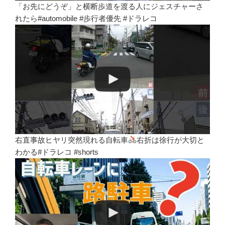
「お先にどうぞ」と横断歩道を渡る人にジェスチャーさ
れたら#automobile #歩行者優先 #ドラレコ
右直事故ヒヤリ突然現れる自転車
右折は徐行が大切と
わかる#ドラレコ #shorts