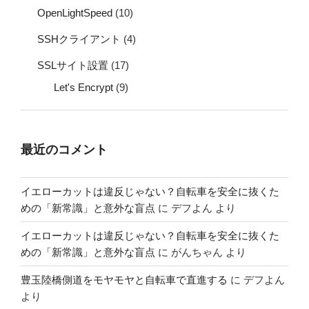
OpenLightSpeed
(10)
SSHクライアント
(4)
SSLサイト設置
(17)
Let's Encrypt
(9)
最近のコメント
イエローカットは違反じゃない？自転車を安全に抜くた
めの「新常識」と意外な盲点
に
デフよん
より
イエローカットは違反じゃない？自転車を安全に抜くた
めの「新常識」と意外な盲点
に
がんちゃん
より
豊玉陸橋側道をモヤモヤと自転車で直進する
に
デフよん
より