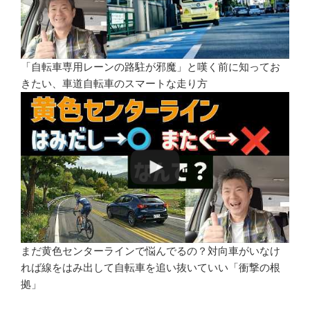
「自転車専用レーンの路駐が邪魔」と嘆く前に知ってお
きたい、車道自転車のスマートな走り方
まだ黄色センターラインで悩んでるの？対向車がいなけ
れば線をはみ出して自転車を追い抜いていい「衝撃の根
拠」