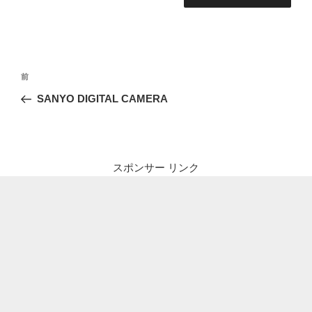
投
前
前
稿
の
SANYO DIGITAL CAMERA
ナ
投
ビ
稿
ゲ
ー
スポンサー リンク
シ
ョ
ン