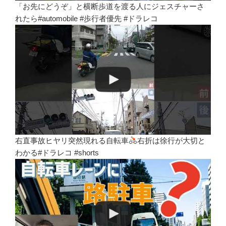
「お先にどうぞ」と横断歩道を渡る人にジェスチャーさ
れたら#automobile #歩行者優先 #ドラレコ
右直事故ヒヤリ突然現れる自転車
右折は徐行が大切と
わかる#ドラレコ #shorts