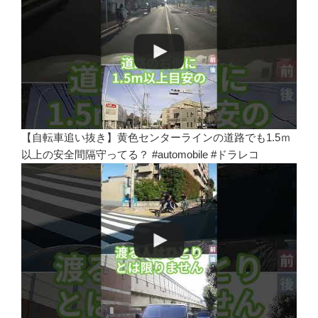
【自転車追い抜き】黄色センターラインの道路でも1.5ｍ
以上の安全間隔守ってる？ #automobile #ドラレコ