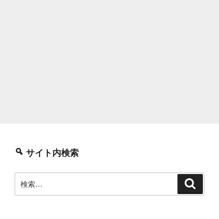
サイト内検索
検
検
索
索: