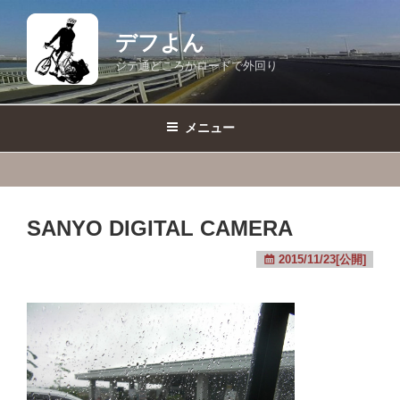
コ
ン
デフよん
テ
ジテ通どころかロードで外回り
ン
ツ
へ
メニュー
ス
キ
ッ
プ
SANYO DIGITAL CAMERA
2015/11/23[公開]