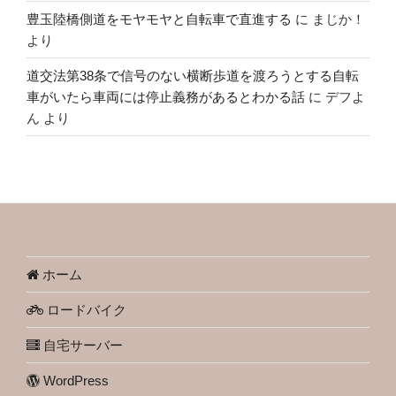
豊玉陸橋側道をモヤモヤと自転車で直進する
に
まじか！
より
道交法第38条で信号のない横断歩道を渡ろうとする自転
車がいたら車両には停止義務があるとわかる話
に
デフよ
ん
より
ホーム
ロードバイク
自宅サーバー
WordPress