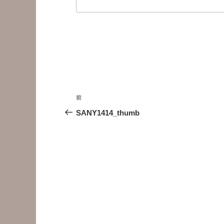
投
前
前
稿
の
SANY1414_thumb
投
ナ
稿
ビ
ゲ
ー
シ
ョ