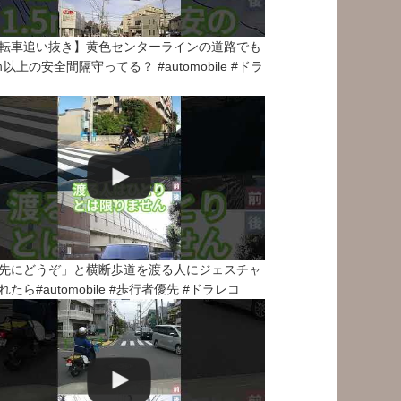
転車追い抜き】黄色センターラインの道路でも
5ｍ以上の安全間隔守ってる？ #automobile #ドラ
先にどうぞ」と横断歩道を渡る人にジェスチャ
れたら#automobile #歩行者優先 #ドラレコ