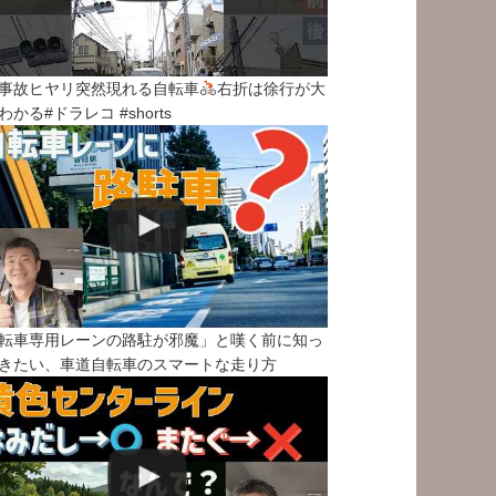
事故ヒヤリ突然現れる自転車
右折は徐行が大
わかる#ドラレコ #shorts
転車専用レーンの路駐が邪魔」と嘆く前に知っ
きたい、車道自転車のスマートな走り方