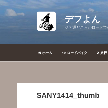
コ
ン
テ
デフよん
ン
ツ
ジテ通どころかロードで
へ
ス
キ
ッ
ホーム
ロードバイク
旅行
プ
SANY1414_thumb