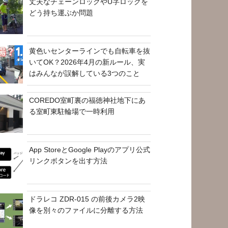
丈夫なチェーンロックやU字ロックを
どう持ち運ぶか問題
黄色いセンターラインでも自転車を抜
いてOK？2026年4月の新ルール、実
はみんなが誤解している3つのこと
COREDO室町裏の福徳神社地下にあ
る室町東駐輪場で一時利用
App StoreとGoogle Playのアプリ公式
リンクボタンを出す方法
ドラレコ ZDR-015 の前後カメラ2映
像を別々のファイルに分離する方法