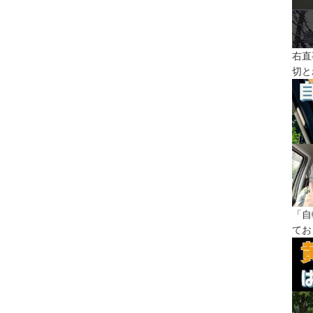
右直
切と
「自
てお