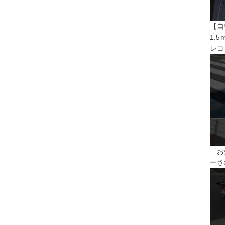
【自
1.
レコ
「お
ーさ