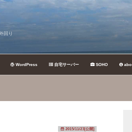
外回り
WordPress
自宅サーバー
SOHO
abo
2015/11/23[公開]