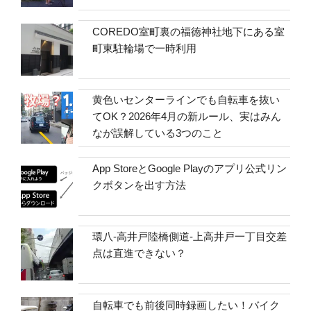
COREDO室町裏の福徳神社地下にある室
町東駐輪場で一時利用
黄色いセンターラインでも自転車を抜い
てOK？2026年4月の新ルール、実はみん
なが誤解している3つのこと
App StoreとGoogle Playのアプリ公式リン
クボタンを出す方法
環八-高井戸陸橋側道-上高井戸一丁目交差
点は直進できない？
自転車でも前後同時録画したい！バイク