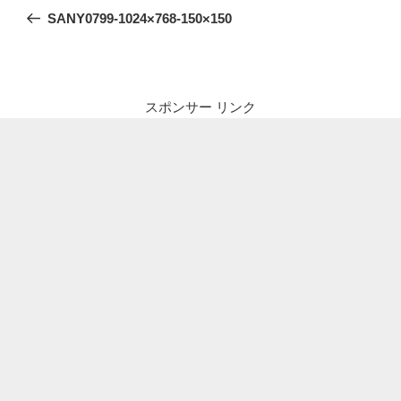
稿
の
SANY0799-1024×768-150×150
ナ
投
ビ
稿
ゲ
ー
スポンサー リンク
シ
ョ
ン