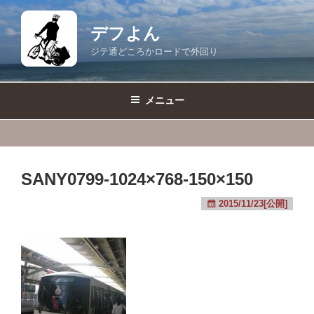
コ
ン
デフよん
テ
ジテ通どころかロードで外回り
ン
ツ
へ
メニュー
ス
キ
ッ
プ
SANY0799-1024×768-150×150
2015/11/23[公開]