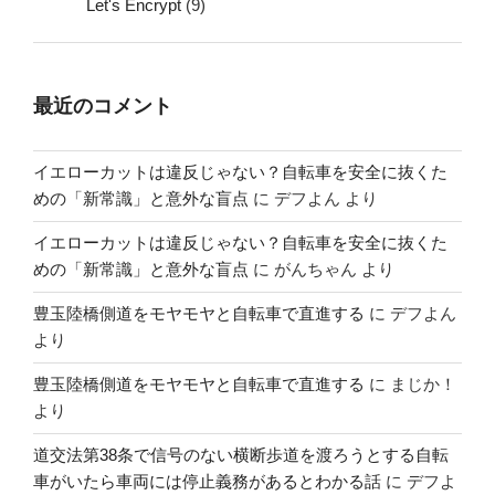
Let's Encrypt
(9)
最近のコメント
イエローカットは違反じゃない？自転車を安全に抜くた
めの「新常識」と意外な盲点
に
デフよん
より
イエローカットは違反じゃない？自転車を安全に抜くた
めの「新常識」と意外な盲点
に
がんちゃん
より
豊玉陸橋側道をモヤモヤと自転車で直進する
に
デフよん
より
豊玉陸橋側道をモヤモヤと自転車で直進する
に
まじか！
より
道交法第38条で信号のない横断歩道を渡ろうとする自転
車がいたら車両には停止義務があるとわかる話
に
デフよ