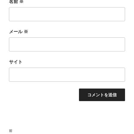
名前
※
メール
※
サイト
投
前
前