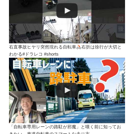
右直事故ヒヤリ突然現れる自転車
右折は徐行が大切と
わかる#ドラレコ #shorts
「自転車専用レーンの路駐が邪魔」と嘆く前に知ってお
きたい、車道自転車のスマートな走り方