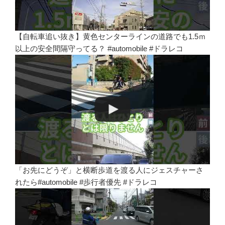
【自転車追い抜き】黄色センターラインの道路でも1.5ｍ
以上の安全間隔守ってる？ #automobile #ドラレコ
「お先にどうぞ」と横断歩道を渡る人にジェスチャーさ
れたら#automobile #歩行者優先 #ドラレコ