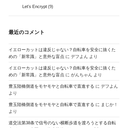
Let's Encrypt
(9)
最近のコメント
イエローカットは違反じゃない？自転車を安全に抜くた
めの「新常識」と意外な盲点
に
デフよん
より
イエローカットは違反じゃない？自転車を安全に抜くた
めの「新常識」と意外な盲点
に
がんちゃん
より
豊玉陸橋側道をモヤモヤと自転車で直進する
に
デフよん
より
豊玉陸橋側道をモヤモヤと自転車で直進する
に
まじか！
より
道交法第38条で信号のない横断歩道を渡ろうとする自転