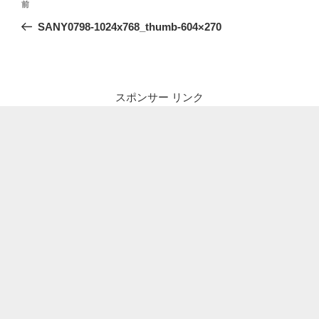
前
前
稿
の
SANY0798-1024x768_thumb-604×270
ナ
投
ビ
稿
ゲ
ー
スポンサー リンク
シ
ョ
ン