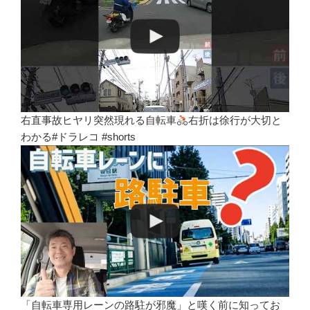
右直事故ヒヤリ突然現れる自転車
右折は徐行が大切と
わかる#ドラレコ #shorts
「自転車専用レーンの路駐が邪魔」と嘆く前に知ってお