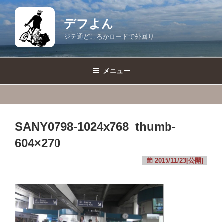
コ
ン
デフよん
テ
ジテ通どころかロードで外回り
ン
ツ
へ
メニュー
ス
キ
ッ
プ
SANY0798-1024x768_thumb-
604×270
2015/11/23[公開]