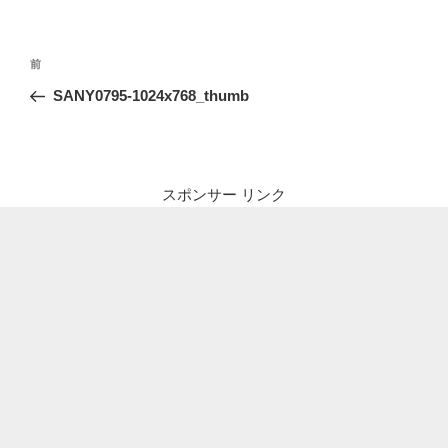
投
前
前
稿
の
SANY0795-1024x768_thumb
ナ
投
ビ
稿
ゲ
ー
スポンサー リンク
シ
ョ
ン