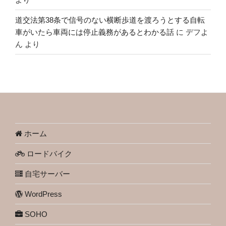
道交法第38条で信号のない横断歩道を渡ろうとする自転
車がいたら車両には停止義務があるとわかる話
に
デフよ
ん
より
ホーム
ロードバイク
自宅サーバー
WordPress
SOHO