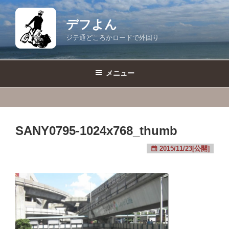
コ
ン
デフよん
テ
ジテ通どころかロードで外回り
ン
ツ
へ
メニュー
ス
キ
ッ
プ
SANY0795-1024x768_thumb
2015/11/23[公開]