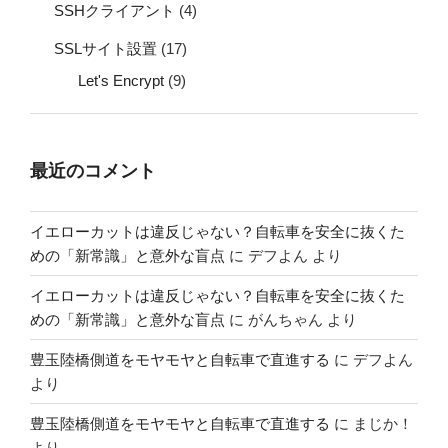
SSHクライアント
(4)
SSLサイト設置
(17)
Let's Encrypt
(9)
最近のコメント
イエローカットは違反じゃない？自転車を安全に抜くた
めの「新常識」と意外な盲点
に
デフよん
より
イエローカットは違反じゃない？自転車を安全に抜くた
めの「新常識」と意外な盲点
に
がんちゃん
より
豊玉陸橋側道をモヤモヤと自転車で直進する
に
デフよん
より
豊玉陸橋側道をモヤモヤと自転車で直進する
に
まじか！
より