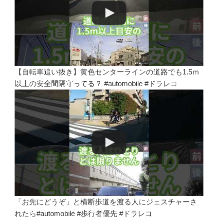
【自転車追い抜き】黄色センターラインの道路でも1.5ｍ
以上の安全間隔守ってる？ #automobile #ドラレコ
「お先にどうぞ」と横断歩道を渡る人にジェスチャーさ
れたら#automobile #歩行者優先 #ドラレコ