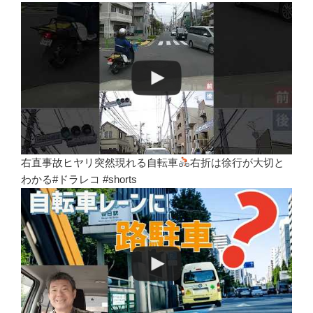
右直事故ヒヤリ突然現れる自転車
右折は徐行が大切と
わかる#ドラレコ #shorts