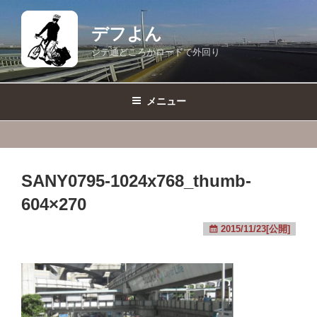
コ
ン
デフよん
テ
ジテ通どころかロードで外回り
ン
ツ
へ
メニュー
ス
キ
ッ
プ
SANY0795-1024x768_thumb-
604×270
2015/11/23[公開]