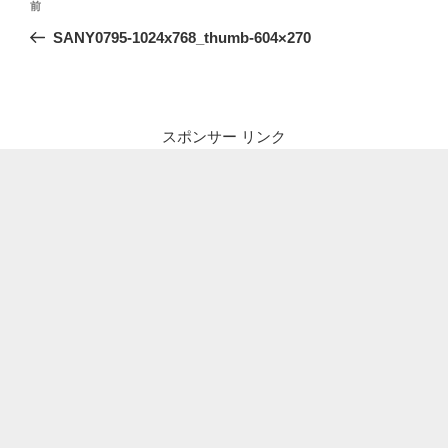
前
前
稿
の
SANY0795-1024x768_thumb-604×270
ナ
投
ビ
稿
ゲ
ー
スポンサー リンク
シ
ョ
ン