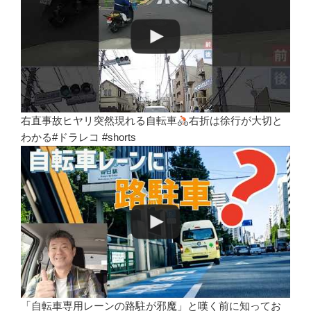
右直事故ヒヤリ突然現れる自転車
右折は徐行が大切と
わかる#ドラレコ #shorts
「自転車専用レーンの路駐が邪魔」と嘆く前に知ってお