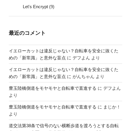
Let's Encrypt
(9)
最近のコメント
イエローカットは違反じゃない？自転車を安全に抜くた
めの「新常識」と意外な盲点
に
デフよん
より
イエローカットは違反じゃない？自転車を安全に抜くた
めの「新常識」と意外な盲点
に
がんちゃん
より
豊玉陸橋側道をモヤモヤと自転車で直進する
に
デフよん
より
豊玉陸橋側道をモヤモヤと自転車で直進する
に
まじか！
より
道交法第38条で信号のない横断歩道を渡ろうとする自転