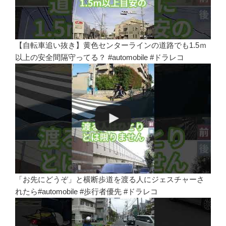
【自転車追い抜き】黄色センターラインの道路でも1.5ｍ
以上の安全間隔守ってる？ #automobile #ドラレコ
「お先にどうぞ」と横断歩道を渡る人にジェスチャーさ
れたら#automobile #歩行者優先 #ドラレコ