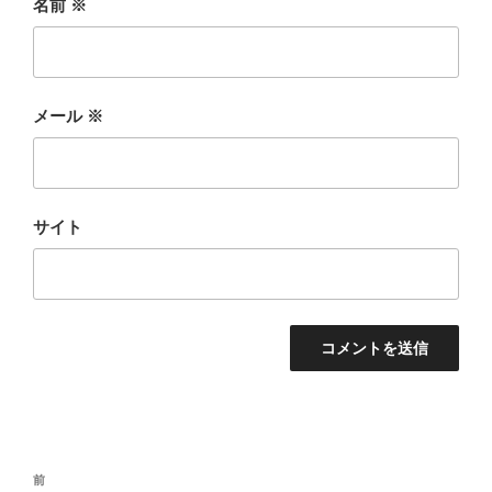
名前
※
メール
※
サイト
投
前
前