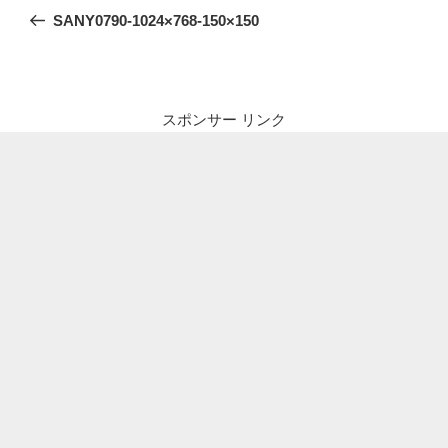
稿
の
SANY0790-1024×768-150×150
ナ
投
ビ
稿
ゲ
ー
スポンサー リンク
シ
ョ
ン