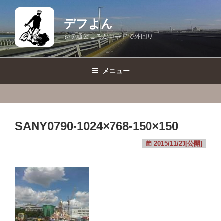
コ
ン
デフよん
テ
ジテ通どころかロードで外回り
ン
ツ
へ
メニュー
ス
キ
ッ
プ
SANY0790-1024×768-150×150
2015/11/23[公開]