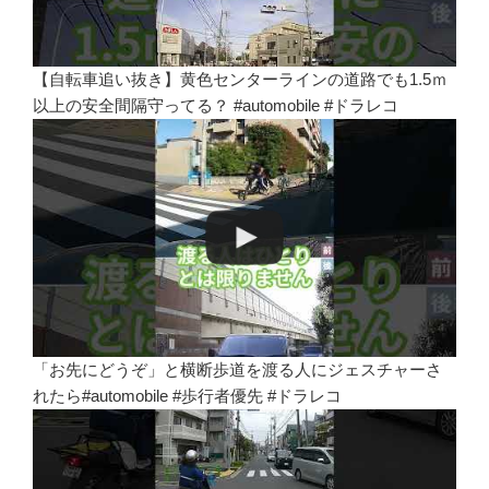
【自転車追い抜き】黄色センターラインの道路でも1.5ｍ
以上の安全間隔守ってる？ #automobile #ドラレコ
「お先にどうぞ」と横断歩道を渡る人にジェスチャーさ
れたら#automobile #歩行者優先 #ドラレコ