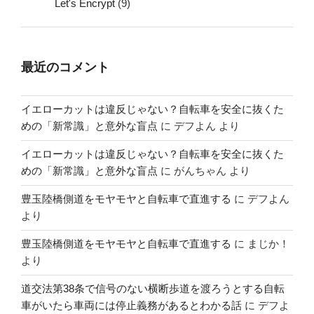
Let's Encrypt
(9)
最近のコメント
イエローカットは違反じゃない？自転車を安全に抜くた
めの「新常識」と意外な盲点
に
デフよん
より
イエローカットは違反じゃない？自転車を安全に抜くた
めの「新常識」と意外な盲点
に
がんちゃん
より
豊玉陸橋側道をモヤモヤと自転車で直進する
に
デフよん
より
豊玉陸橋側道をモヤモヤと自転車で直進する
に
まじか！
より
道交法第38条で信号のない横断歩道を渡ろうとする自転
車がいたら車両には停止義務があるとわかる話
に
デフよ