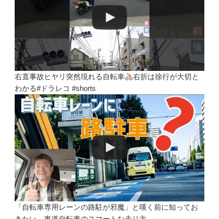
右直事故ヒヤリ突然現れる自転車
右折は徐行が大切と
わかる#ドラレコ #shorts
「自転車専用レーンの路駐が邪魔」と嘆く前に知ってお
きたい、車道自転車のスマートな走り方