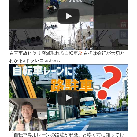
右直事故ヒヤリ突然現れる自転車
右折は徐行が大切と
わかる#ドラレコ #shorts
「自転車専用レーンの路駐が邪魔」と嘆く前に知ってお