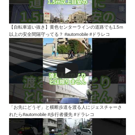
【自転車追い抜き】黄色センターラインの道路でも1.5ｍ
以上の安全間隔守ってる？ #automobile #ドラレコ
「お先にどうぞ」と横断歩道を渡る人にジェスチャーさ
れたら#automobile #歩行者優先 #ドラレコ