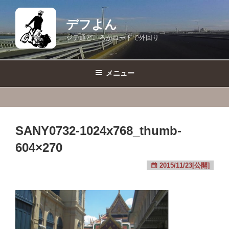
コ
ン
デフよん
テ
ジテ通どころかロードで外回り
ン
ツ
へ
メニュー
ス
キ
ッ
プ
SANY0732-1024x768_thumb-
604×270
2015/11/23[公開]