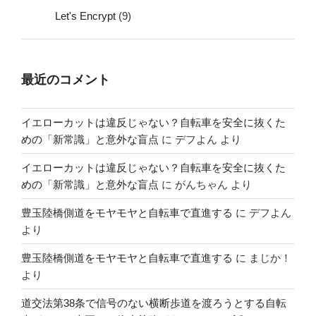
Let's Encrypt
(9)
最近のコメント
イエローカットは違反じゃない？自転車を安全に抜くた
めの「新常識」と意外な盲点
に
デフよん
より
イエローカットは違反じゃない？自転車を安全に抜くた
めの「新常識」と意外な盲点
に
がんちゃん
より
豊玉陸橋側道をモヤモヤと自転車で直進する
に
デフよん
より
豊玉陸橋側道をモヤモヤと自転車で直進する
に
まじか！
より
道交法第38条で信号のない横断歩道を渡ろうとする自転