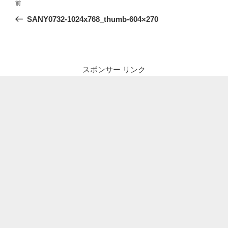
前
前
稿
の
SANY0732-1024x768_thumb-604×270
ナ
投
ビ
稿
ゲ
ー
スポンサー リンク
シ
ョ
ン