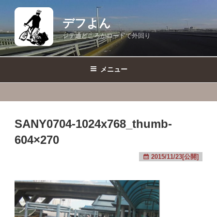
コ
ン
デフよん
テ
ジテ通どころかロードで外回り
ン
ツ
へ
メニュー
ス
キ
ッ
プ
SANY0704-1024x768_thumb-
604×270
2015/11/23[公開]