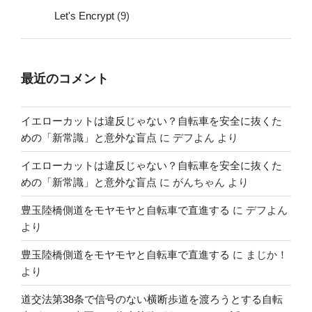
Let's Encrypt
(9)
最近のコメント
イエローカットは違反じゃない？自転車を安全に抜くた
めの「新常識」と意外な盲点
に
デフよん
より
イエローカットは違反じゃない？自転車を安全に抜くた
めの「新常識」と意外な盲点
に
がんちゃん
より
豊玉陸橋側道をモヤモヤと自転車で直進する
に
デフよん
より
豊玉陸橋側道をモヤモヤと自転車で直進する
に
まじか！
より
道交法第38条で信号のない横断歩道を渡ろうとする自転