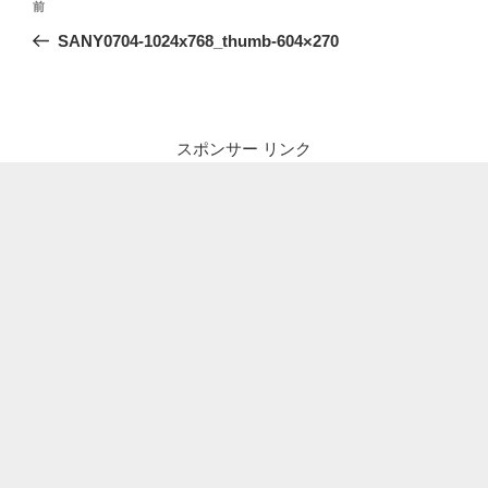
前
前
稿
の
SANY0704-1024x768_thumb-604×270
ナ
投
ビ
稿
ゲ
ー
スポンサー リンク
シ
ョ
ン