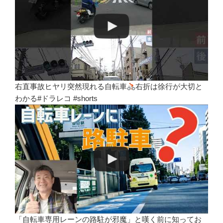
右直事故ヒヤリ突然現れる自転車
右折は徐行が大切と
わかる#ドラレコ #shorts
「自転車専用レーンの路駐が邪魔」と嘆く前に知ってお