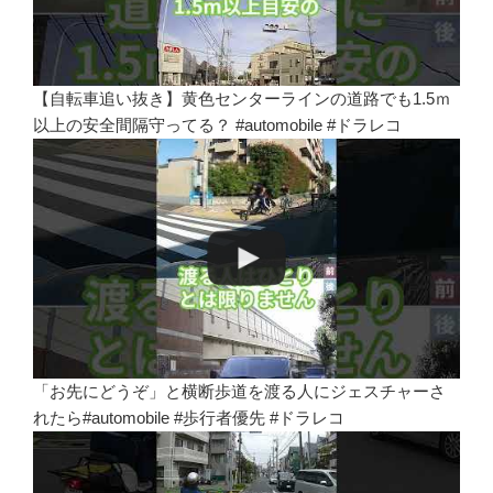
【自転車追い抜き】黄色センターラインの道路でも1.5ｍ
以上の安全間隔守ってる？ #automobile #ドラレコ
「お先にどうぞ」と横断歩道を渡る人にジェスチャーさ
れたら#automobile #歩行者優先 #ドラレコ