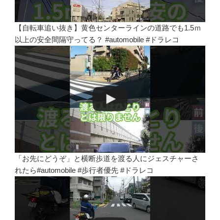
【自転車追い抜き】黄色センターラインの道路でも1.5ｍ
以上の安全間隔守ってる？ #automobile #ドラレコ
「お先にどうぞ」と横断歩道を渡る人にジェスチャーさ
れたら#automobile #歩行者優先 #ドラレコ