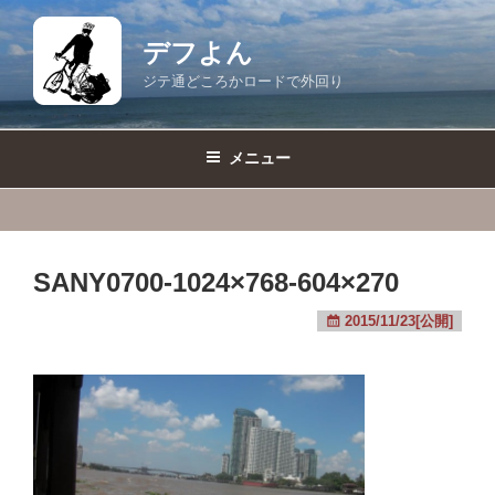
コ
ン
デフよん
テ
ジテ通どころかロードで外回り
ン
ツ
へ
メニュー
ス
キ
ッ
プ
SANY0700-1024×768-604×270
2015/11/23[公開]