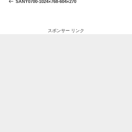
SANY0700-1024×768-604×270
ナ
投
ビ
稿
ゲ
ー
スポンサー リンク
シ
ョ
ン