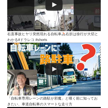
右直事故ヒヤリ突然現れる自転車
右折は徐行が大切と
わかる#ドラレコ #shorts
「自転車専用レーンの路駐が邪魔」と嘆く前に知ってお
きたい、車道自転車のスマートな走り方