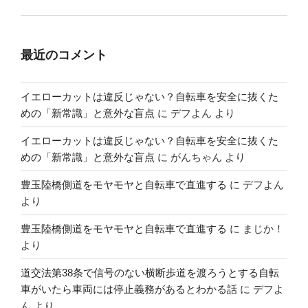
最近のコメント
イエローカットは違反じゃない？自転車を安全に抜くた
めの「新常識」と意外な盲点
に
デフよん
より
イエローカットは違反じゃない？自転車を安全に抜くた
めの「新常識」と意外な盲点
に
がんちゃん
より
豊玉陸橋側道をモヤモヤと自転車で直進する
に
デフよん
より
豊玉陸橋側道をモヤモヤと自転車で直進する
に
まじか！
より
道交法第38条で信号のない横断歩道を渡ろうとする自転
車がいたら車両には停止義務があるとわかる話
に
デフよ
ん
より