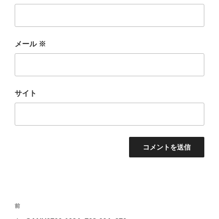
メール
※
サイト
投
前
前
稿
の