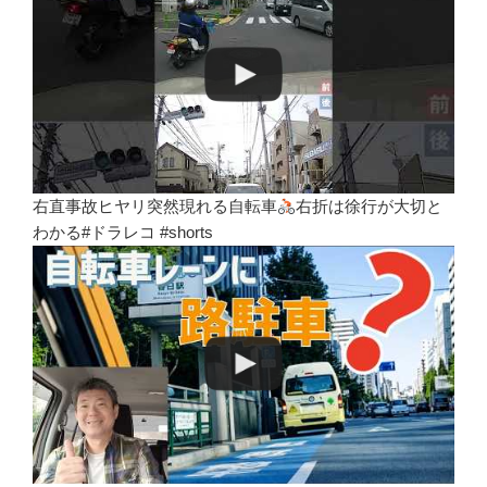
右直事故ヒヤリ突然現れる自転車
右折は徐行が大切と
わかる#ドラレコ #shorts