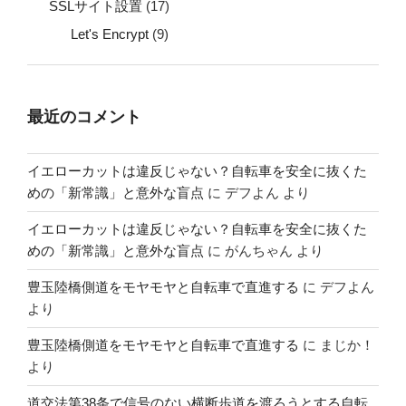
SSLサイト設置
(17)
Let's Encrypt
(9)
最近のコメント
イエローカットは違反じゃない？自転車を安全に抜くた
めの「新常識」と意外な盲点
に
デフよん
より
イエローカットは違反じゃない？自転車を安全に抜くた
めの「新常識」と意外な盲点
に
がんちゃん
より
豊玉陸橋側道をモヤモヤと自転車で直進する
に
デフよん
より
豊玉陸橋側道をモヤモヤと自転車で直進する
に
まじか！
より
道交法第38条で信号のない横断歩道を渡ろうとする自転