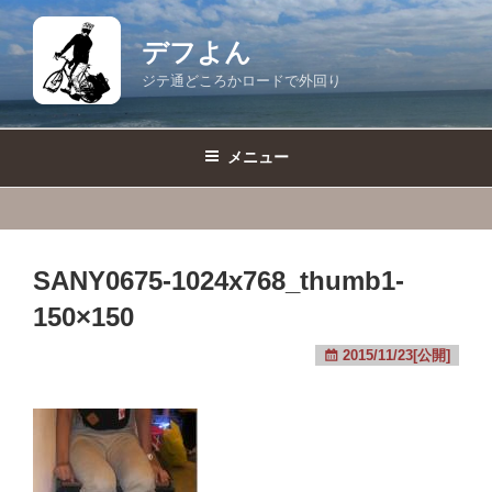
コ
ン
デフよん
テ
ジテ通どころかロードで外回り
ン
ツ
へ
メニュー
ス
キ
ッ
プ
SANY0675-1024x768_thumb1-
150×150
2015/11/23[公開]