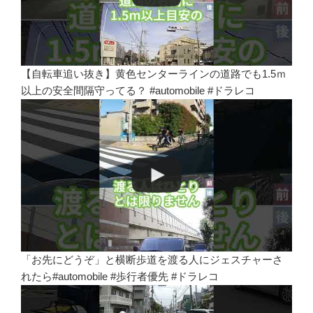
【自転車追い抜き】黄色センターラインの道路でも1.5ｍ
以上の安全間隔守ってる？ #automobile #ドラレコ
「お先にどうぞ」と横断歩道を渡る人にジェスチャーさ
れたら#automobile #歩行者優先 #ドラレコ