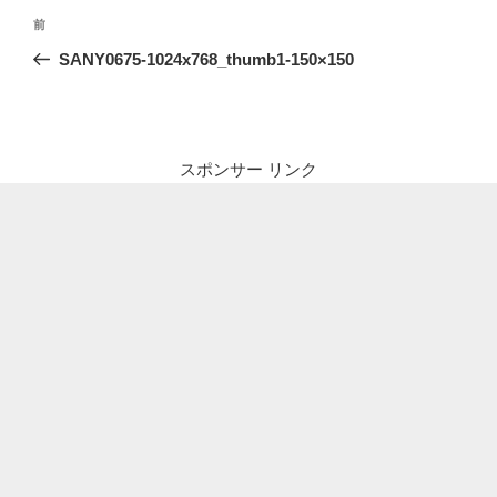
投
前
前
稿
の
SANY0675-1024x768_thumb1-150×150
ナ
投
ビ
稿
ゲ
ー
スポンサー リンク
シ
ョ
ン