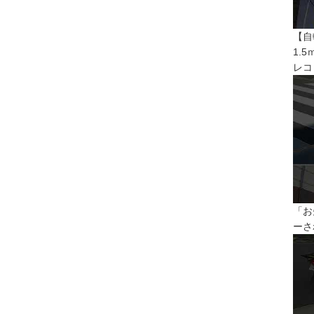
【自
1.
レコ
「お
ーさ