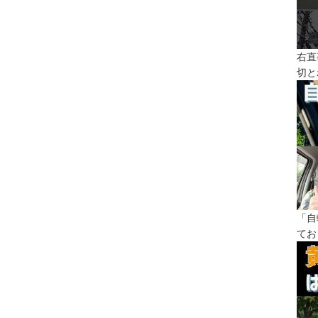
右直
切と
「自
てお