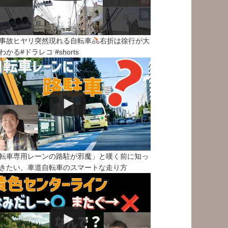
事故ヒヤリ突然現れる自転車
右折は徐行が大
わかる#ドラレコ #shorts
転車専用レーンの路駐が邪魔」と嘆く前に知っ
きたい、車道自転車のスマートな走り方