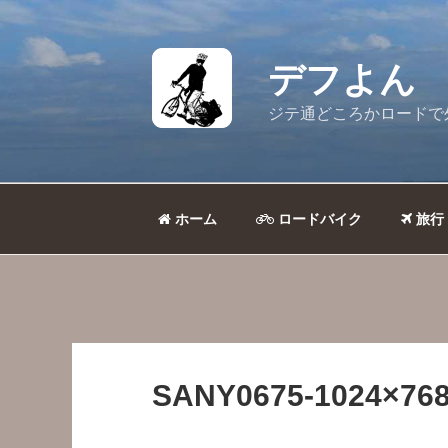
コ
ン
テ
デフよん
ン
ツ
ジテ通どころかロードで
へ
ス
キ
ッ
ホーム
ロードバイク
旅行
プ
SANY0675-1024×768