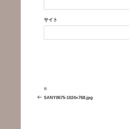
サイト
投
前
前
稿
の
SANY0675-1024×768.jpg
投
ナ
稿
ビ
ゲ