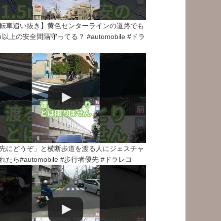
転車追い抜き】黄色センターラインの道路でも
5ｍ以上の安全間隔守ってる？ #automobile #ドラ
先にどうぞ」と横断歩道を渡る人にジェスチャ
れたら#automobile #歩行者優先 #ドラレコ