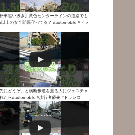
転車追い抜き】黄色センターラインの道路でも
5ｍ以上の安全間隔守ってる？ #automobile #ドラ
先にどうぞ」と横断歩道を渡る人にジェスチャ
れたら#automobile #歩行者優先 #ドラレコ