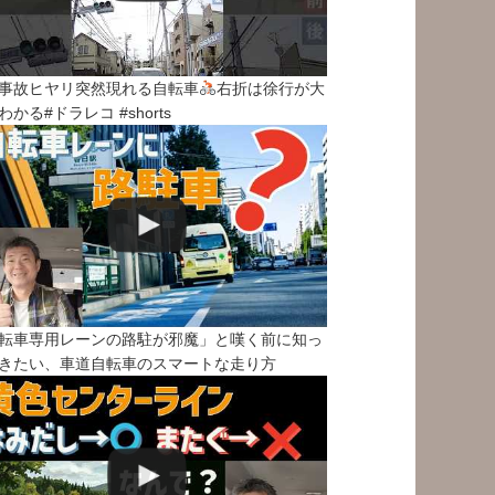
事故ヒヤリ突然現れる自転車
右折は徐行が大
わかる#ドラレコ #shorts
転車専用レーンの路駐が邪魔」と嘆く前に知っ
きたい、車道自転車のスマートな走り方