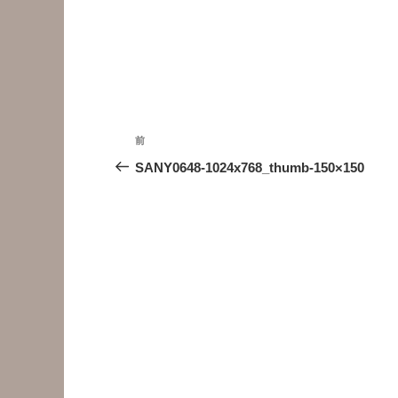
投
前
前
稿
の
SANY0648-1024x768_thumb-150×150
投
ナ
稿
ビ
ゲ
ー
シ
ョ
ン