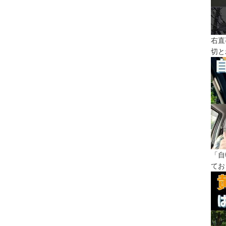
右直
切と
「自
てお