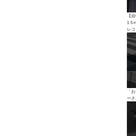
【自
1.
レコ
「お
ーさ