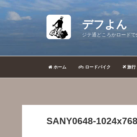
コ
ン
テ
デフよん
ン
ツ
ジテ通どころかロードで
へ
ス
キ
ッ
ホーム
ロードバイク
旅行
プ
SANY0648-1024x768