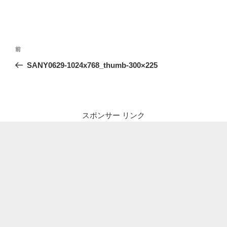
投
前
前
稿
の
SANY0629-1024x768_thumb-300×225
ナ
投
ビ
稿
ゲ
ー
スポンサー リンク
シ
ョ
ン