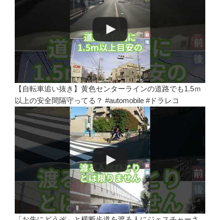
【自転車追い抜き】黄色センターラインの道路でも1.5ｍ
以上の安全間隔守ってる？ #automobile #ドラレコ
「お先にどうぞ」と横断歩道を渡る人にジェスチャーさ