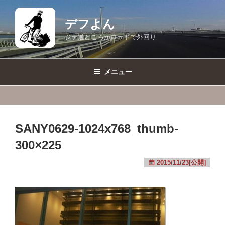
コ
ン
デフよん
テ
ジテ通どころかロードで外回り
ン
ツ
へ
メニュー
ス
キ
ッ
プ
SANY0629-1024x768_thumb-
300×225
2015/11/23[公開]