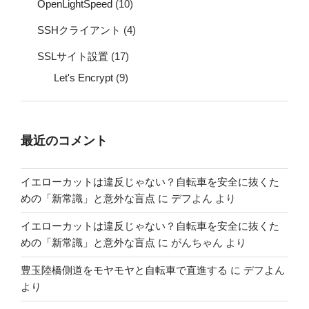
OpenLightSpeed
(10)
SSHクライアント
(4)
SSLサイト設置
(17)
Let's Encrypt
(9)
最近のコメント
イエローカットは違反じゃない？自転車を安全に抜くた
めの「新常識」と意外な盲点
に
デフよん
より
イエローカットは違反じゃない？自転車を安全に抜くた
めの「新常識」と意外な盲点
に
がんちゃん
より
豊玉陸橋側道をモヤモヤと自転車で直進する
に
デフよん
より