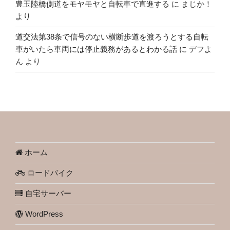
豊玉陸橋側道をモヤモヤと自転車で直進する
に
まじか！
より
道交法第38条で信号のない横断歩道を渡ろうとする自転
車がいたら車両には停止義務があるとわかる話
に
デフよ
ん
より
ホーム
ロードバイク
自宅サーバー
WordPress