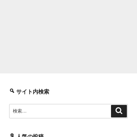
サイト内検索
検
検
索
索:
人気の投稿