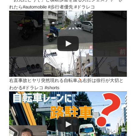
れたら#automobile #歩行者優先 #ドラレコ
右直事故ヒヤリ突然現れる自転車
右折は徐行が大切と
わかる#ドラレコ #shorts