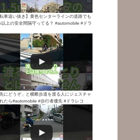
転車追い抜き】黄色センターラインの道路でも
5ｍ以上の安全間隔守ってる？ #automobile #ドラ
先にどうぞ」と横断歩道を渡る人にジェスチャ
れたら#automobile #歩行者優先 #ドラレコ