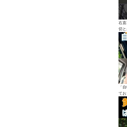
右直
切と
「自
てお