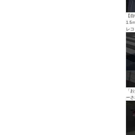
【自
1.
レコ
「お
ーさ