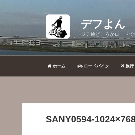
コ
ン
テ
デフよん
ン
ツ
ジテ通どころかロードで
へ
ス
キ
ッ
ホーム
ロードバイク
旅行
プ
SANY0594-1024×768