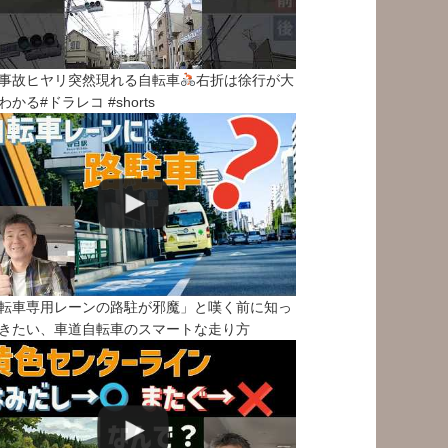
事故ヒヤリ突然現れる自転車
右折は徐行が大
わかる#ドラレコ #shorts
転車専用レーンの路駐が邪魔」と嘆く前に知っ
きたい、車道自転車のスマートな走り方