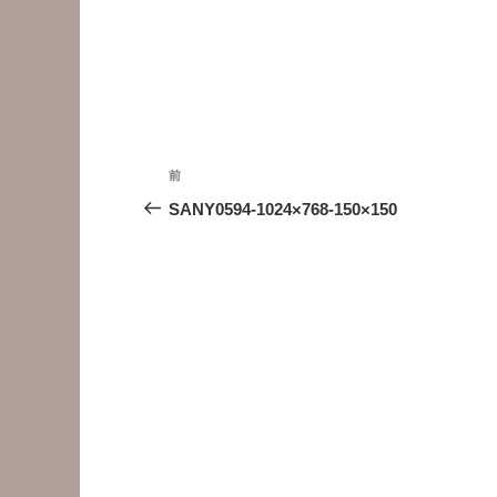
投
前
前
稿
の
SANY0594-1024×768-150×150
投
ナ
稿
ビ
ゲ
ー
シ
ョ
ン