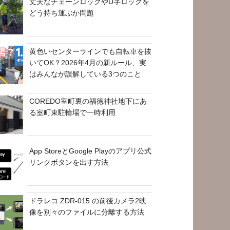
丈夫なチェーンロックやU字ロックを
どう持ち運ぶか問題
黄色いセンターラインでも自転車を抜
いてOK？2026年4月の新ルール、実
はみんなが誤解している3つのこと
COREDO室町裏の福徳神社地下にあ
る室町東駐輪場で一時利用
App StoreとGoogle Playのアプリ公式
リンクボタンを出す方法
ドラレコ ZDR-015 の前後カメラ2映
像を別々のファイルに分離する方法