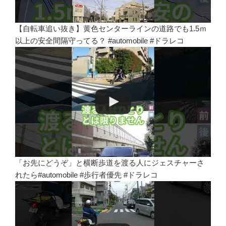
【自転車追い抜き】黄色センターラインの道路でも1.5ｍ
以上の安全間隔守ってる？ #automobile #ドラレコ
「お先にどうぞ」と横断歩道を渡る人にジェスチャーさ
れたら#automobile #歩行者優先 #ドラレコ