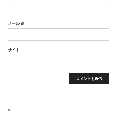
メール
※
サイト
投
前
前
稿
の