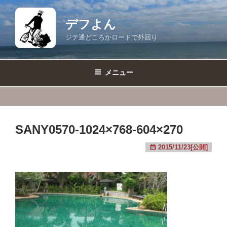
コ
ン
デフよん
テ
ジテ通どころかロードで外回り
ン
ツ
へ
メニュー
ス
キ
ッ
プ
SANY0570-1024×768-604×270
2015/11/23[公開]