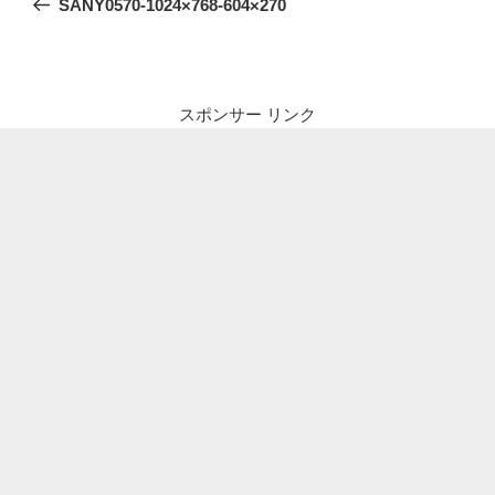
SANY0570-1024×768-604×270
ナ
投
ビ
稿
ゲ
ー
スポンサー リンク
シ
ョ
ン