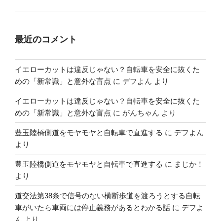
最近のコメント
イエローカットは違反じゃない？自転車を安全に抜くた
めの「新常識」と意外な盲点
に
デフよん
より
イエローカットは違反じゃない？自転車を安全に抜くた
めの「新常識」と意外な盲点
に
がんちゃん
より
豊玉陸橋側道をモヤモヤと自転車で直進する
に
デフよん
より
豊玉陸橋側道をモヤモヤと自転車で直進する
に
まじか！
より
道交法第38条で信号のない横断歩道を渡ろうとする自転
車がいたら車両には停止義務があるとわかる話
に
デフよ
ん
より