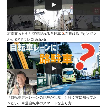
右直事故ヒヤリ突然現れる自転車
右折は徐行が大切と
わかる#ドラレコ #shorts
「自転車専用レーンの路駐が邪魔」と嘆く前に知ってお
きたい、車道自転車のスマートな走り方