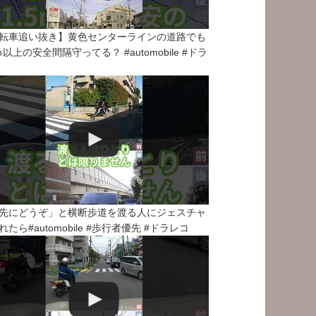
転車追い抜き】黄色センターラインの道路でも
5ｍ以上の安全間隔守ってる？ #automobile #ドラ
先にどうぞ」と横断歩道を渡る人にジェスチャ
れたら#automobile #歩行者優先 #ドラレコ