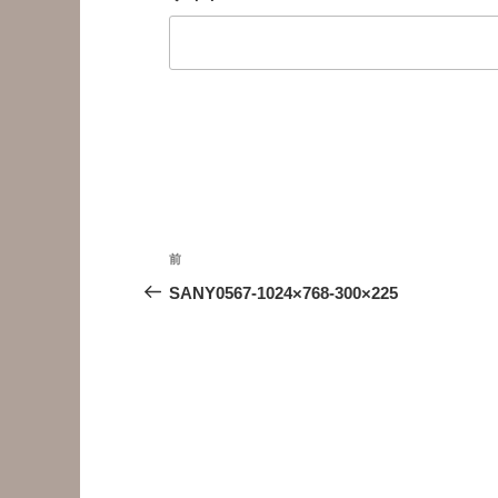
投
前
前
稿
の
SANY0567-1024×768-300×225
投
ナ
稿
ビ
ゲ
ー
シ