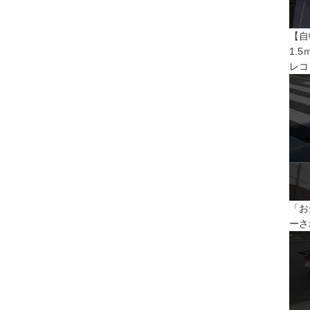
【自
1.
レコ
「お
ーさ