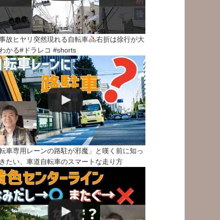
事故ヒヤリ突然現れる自転車
右折は徐行が大
わかる#ドラレコ #shorts
転車専用レーンの路駐が邪魔」と嘆く前に知っ
きたい、車道自転車のスマートな走り方