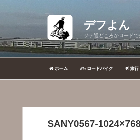
コ
ン
テ
デフよん
ン
ツ
ジテ通どころかロードで
へ
ス
キ
ッ
ホーム
ロードバイク
旅行
プ
SANY0567-1024×768