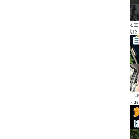
右直
切と
「自
てお