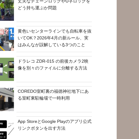
丈夫なチェーンロックやU字ロックを
どう持ち運ぶか問題
黄色いセンターラインでも自転車を抜
いてOK？2026年4月の新ルール、実
はみんなが誤解している3つのこと
ドラレコ ZDR-015 の前後カメラ2映
像を別々のファイルに分離する方法
COREDO室町裏の福徳神社地下にあ
る室町東駐輪場で一時利用
App StoreとGoogle Playのアプリ公式
リンクボタンを出す方法