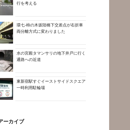
行を考える
環七-柿の木坂陸橋下交差点が右折車
両分離方式に変わりました
水の宮殿タマンサリの地下井戸に行く
通路への近道
東新宿駅すぐイーストサイドスクエア
一時利用駐輪場
アーカイブ