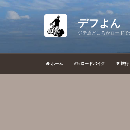
コ
ン
テ
デフよん
ン
ツ
ジテ通どころかロードで
へ
ス
キ
ッ
ホーム
ロードバイク
旅行
プ