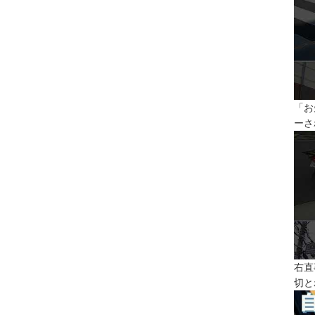
「お
ーさ
右直
切と