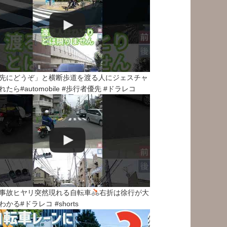
先にどうぞ」と横断歩道を渡る人にジェスチャ
れたら#automobile #歩行者優先 #ドラレコ
事故ヒヤリ突然現れる自転車
右折は徐行が大
わかる#ドラレコ #shorts