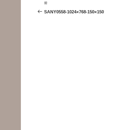
投
前
前
稿
の
SANY0558-1024×768-150×150
投
ナ
稿
ビ
ゲ
ー
シ
ョ
ン