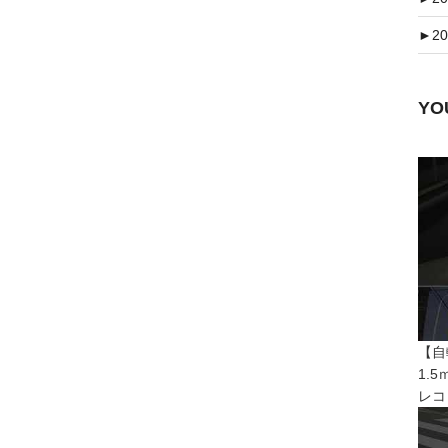
►
20
Y
【自
1.
レコ