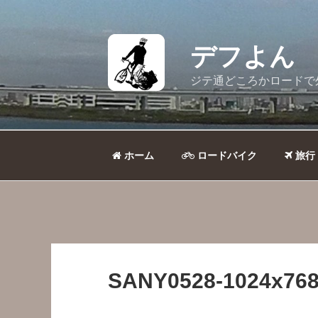
コ
ン
テ
デフよん
ン
ツ
ジテ通どころかロードで
へ
ス
キ
ッ
ホーム
ロードバイク
旅行
プ
SANY0528-1024x768