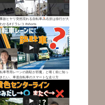
事故ヒヤリ突然現れる自転車
右折は徐行が大
わかる#ドラレコ #shorts
転車専用レーンの路駐が邪魔」と嘆く前に知っ
きたい、車道自転車のスマートな走り方