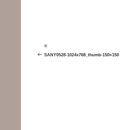
投
前
前
稿
の
SANY0528-1024x768_thumb-150×150
投
ナ
稿
ビ
ゲ
ー
シ
ョ
ン