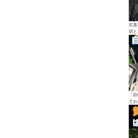
右直
切と
「自
てお