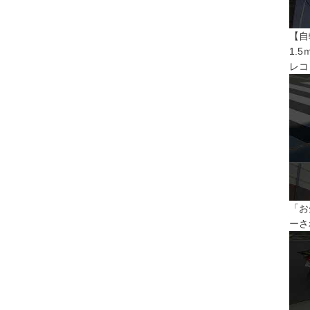
【自
1.
レコ
「お
ーさ