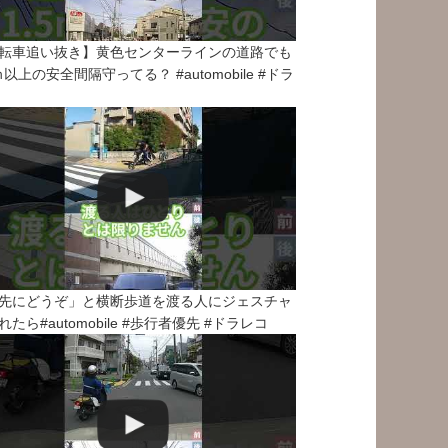
転車追い抜き】黄色センターラインの道路でも
5ｍ以上の安全間隔守ってる？ #automobile #ドラ
先にどうぞ」と横断歩道を渡る人にジェスチャ
れたら#automobile #歩行者優先 #ドラレコ