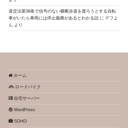
道交法第38条で信号のない横断歩道を渡ろうとする自転
車がいたら車両には停止義務があるとわかる話
に
デフよ
ん
より
ホーム
ロードバイク
自宅サーバー
WordPress
SOHO