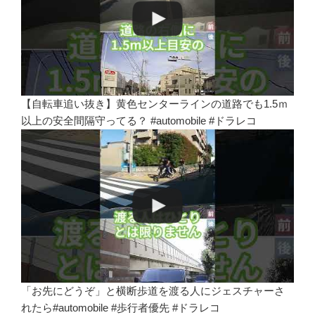
【自転車追い抜き】黄色センターラインの道路でも1.5ｍ
以上の安全間隔守ってる？ #automobile #ドラレコ
「お先にどうぞ」と横断歩道を渡る人にジェスチャーさ
れたら#automobile #歩行者優先 #ドラレコ