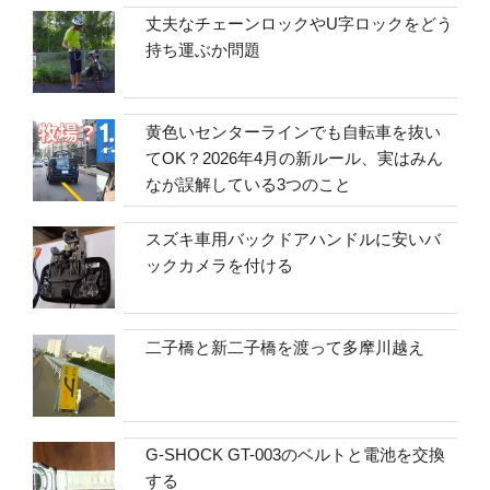
丈夫なチェーンロックやU字ロックをどう
持ち運ぶか問題
黄色いセンターラインでも自転車を抜い
てOK？2026年4月の新ルール、実はみん
なが誤解している3つのこと
スズキ車用バックドアハンドルに安いバ
ックカメラを付ける
二子橋と新二子橋を渡って多摩川越え
G-SHOCK GT-003のベルトと電池を交換
する