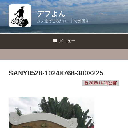
コ
ン
デフよん
テ
ジテ通どころかロードで外回り
ン
ツ
へ
メニュー
ス
キ
ッ
プ
SANY0528-1024×768-300×225
2015/11/23[公開]