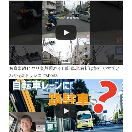
右直事故ヒヤリ突然現れる自転車
右折は徐行が大切と
わかる#ドラレコ #shorts