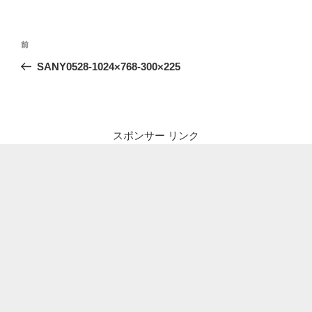
投
前
前
稿
の
SANY0528-1024×768-300×225
ナ
投
ビ
稿
ゲ
ー
スポンサー リンク
シ
ョ
ン