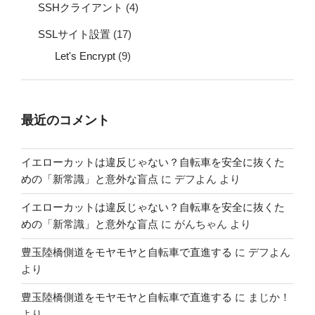
SSHクライアント
(4)
SSLサイト設置
(17)
Let's Encrypt
(9)
最近のコメント
イエローカットは違反じゃない？自転車を安全に抜くた
めの「新常識」と意外な盲点
に
デフよん
より
イエローカットは違反じゃない？自転車を安全に抜くた
めの「新常識」と意外な盲点
に
がんちゃん
より
豊玉陸橋側道をモヤモヤと自転車で直進する
に
デフよん
より
豊玉陸橋側道をモヤモヤと自転車で直進する
に
まじか！
より