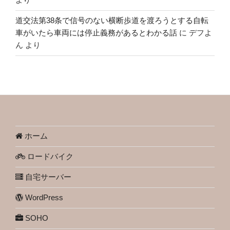
道交法第38条で信号のない横断歩道を渡ろうとする自転
車がいたら車両には停止義務があるとわかる話
に
デフよ
ん
より
ホーム
ロードバイク
自宅サーバー
WordPress
SOHO