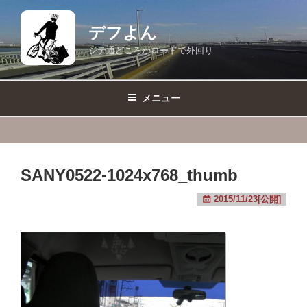
コ
ン
デフよん
テ
ジテ通どころかロードで外回り
ン
ツ
へ
メニュー
ス
キ
ッ
プ
SANY0522-1024x768_thumb
2015/11/23[公開]