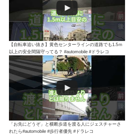
【自転車追い抜き】黄色センターラインの道路でも1.5ｍ
以上の安全間隔守ってる？ #automobile #ドラレコ
「お先にどうぞ」と横断歩道を渡る人にジェスチャーさ
れたら#automobile #歩行者優先 #ドラレコ