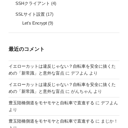
SSHクライアント
(4)
SSLサイト設置
(17)
Let's Encrypt
(9)
最近のコメント
イエローカットは違反じゃない？自転車を安全に抜くた
めの「新常識」と意外な盲点
に
デフよん
より
イエローカットは違反じゃない？自転車を安全に抜くた
めの「新常識」と意外な盲点
に
がんちゃん
より
豊玉陸橋側道をモヤモヤと自転車で直進する
に
デフよん
より
豊玉陸橋側道をモヤモヤと自転車で直進する
に
まじか！
より