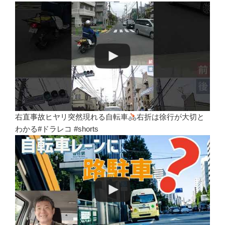
右直事故ヒヤリ突然現れる自転車
右折は徐行が大切と
わかる#ドラレコ #shorts