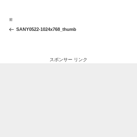
投
前
前
稿
の
SANY0522-1024x768_thumb
ナ
投
ビ
稿
ゲ
ー
スポンサー リンク
シ
ョ
ン