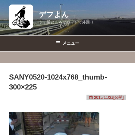
コ
ン
デフよん
テ
ジテ通どころかロードで外回り
ン
ツ
へ
メニュー
ス
キ
ッ
プ
SANY0520-1024x768_thumb-
300×225
2015/11/23[公開]