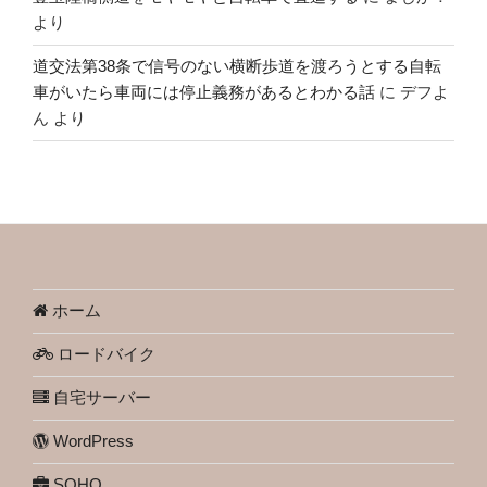
より
道交法第38条で信号のない横断歩道を渡ろうとする自転
車がいたら車両には停止義務があるとわかる話
に
デフよ
ん
より
ホーム
ロードバイク
自宅サーバー
WordPress
SOHO