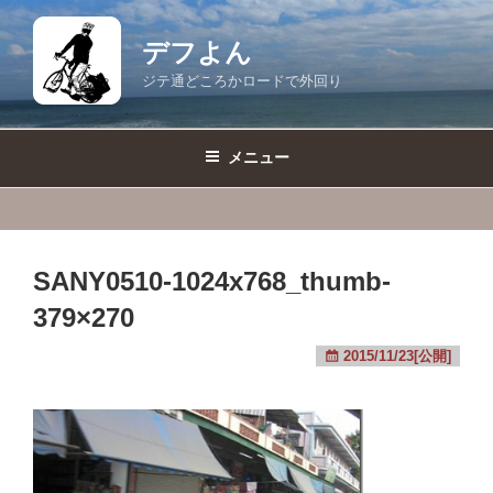
コ
ン
デフよん
テ
ジテ通どころかロードで外回り
ン
ツ
へ
メニュー
ス
キ
ッ
プ
SANY0510-1024x768_thumb-
379×270
2015/11/23[公開]