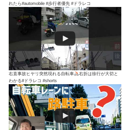
れたら#automobile #歩行者優先 #ドラレコ
右直事故ヒヤリ突然現れる自転車
右折は徐行が大切と
わかる#ドラレコ #shorts