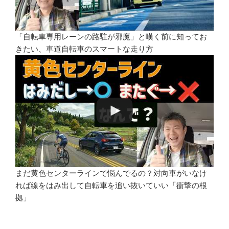
「自転車専用レーンの路駐が邪魔」と嘆く前に知ってお
きたい、車道自転車のスマートな走り方
まだ黄色センターラインで悩んでるの？対向車がいなけ
れば線をはみ出して自転車を追い抜いていい「衝撃の根
拠」