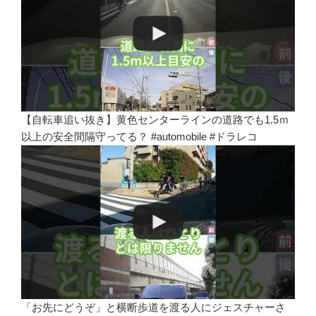
【自転車追い抜き】黄色センターラインの道路でも1.5ｍ
以上の安全間隔守ってる？ #automobile #ドラレコ
「お先にどうぞ」と横断歩道を渡る人にジェスチャーさ