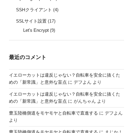
SSHクライアント
(4)
SSLサイト設置
(17)
Let's Encrypt
(9)
最近のコメント
イエローカットは違反じゃない？自転車を安全に抜くた
めの「新常識」と意外な盲点
に
デフよん
より
イエローカットは違反じゃない？自転車を安全に抜くた
めの「新常識」と意外な盲点
に
がんちゃん
より
豊玉陸橋側道をモヤモヤと自転車で直進する
に
デフよん
より
豊玉陸橋側道をモヤモヤと自転車で直進する
に
まじか！