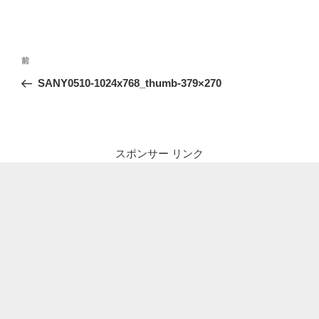
投
前
前
稿
の
SANY0510-1024x768_thumb-379×270
ナ
投
ビ
稿
ゲ
ー
スポンサー リンク
シ
ョ
ン