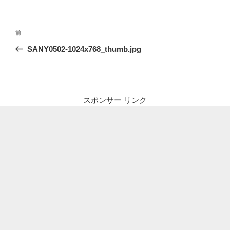
投
前
前
稿
の
SANY0502-1024x768_thumb.jpg
ナ
投
ビ
稿
ゲ
ー
スポンサー リンク
シ
ョ
ン