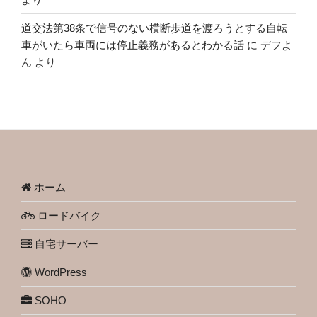
道交法第38条で信号のない横断歩道を渡ろうとする自転
車がいたら車両には停止義務があるとわかる話
に
デフよ
ん
より
ホーム
ロードバイク
自宅サーバー
WordPress
SOHO