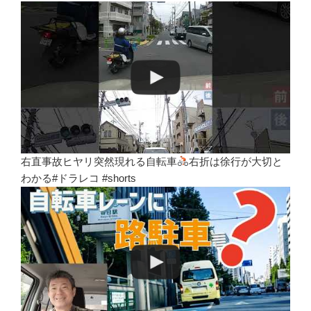
右直事故ヒヤリ突然現れる自転車
右折は徐行が大切と
わかる#ドラレコ #shorts