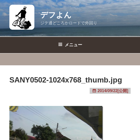
コ
ン
デフよん
テ
ジテ通どころかロードで外回り
ン
ツ
へ
メニュー
ス
キ
ッ
プ
SANY0502-1024x768_thumb.jpg
2014/09/22[公開]