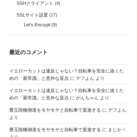
SSHクライアント
(4)
SSLサイト設置
(17)
Let's Encrypt
(9)
最近のコメント
イエローカットは違反じゃない？自転車を安全に抜くた
めの「新常識」と意外な盲点
に
デフよん
より
イエローカットは違反じゃない？自転車を安全に抜くた
めの「新常識」と意外な盲点
に
がんちゃん
より
豊玉陸橋側道をモヤモヤと自転車で直進する
に
デフよん
より
豊玉陸橋側道をモヤモヤと自転車で直進する
に
まじか！
より