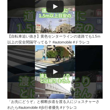
【自転車追い抜き】黄色センターラインの道路でも1.5ｍ
以上の安全間隔守ってる？ #automobile #ドラレコ
「お先にどうぞ」と横断歩道を渡る人にジェスチャーさ
れたら#automobile #歩行者優先 #ドラレコ