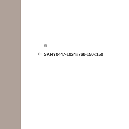
投
前
前
稿
の
SANY0447-1024×768-150×150
投
ナ
稿
ビ
ゲ
ー
シ
ョ
ン