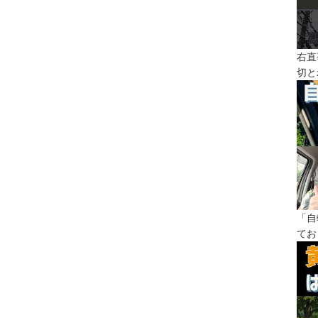
右直
切と
「自
てお