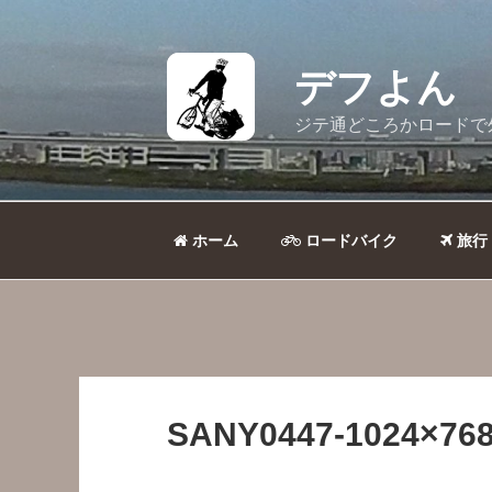
コ
ン
テ
デフよん
ン
ツ
ジテ通どころかロードで
へ
ス
キ
ッ
ホーム
ロードバイク
旅行
プ
SANY0447-1024×768