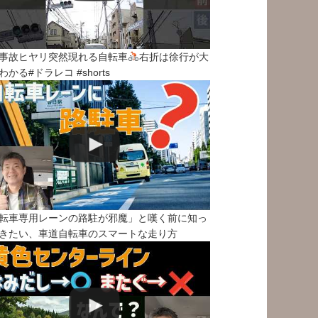
事故ヒヤリ突然現れる自転車
右折は徐行が大
わかる#ドラレコ #shorts
転車専用レーンの路駐が邪魔」と嘆く前に知っ
きたい、車道自転車のスマートな走り方