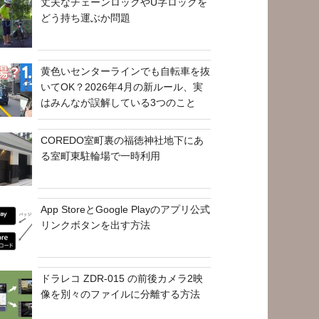
丈夫なチェーンロックやU字ロックを
どう持ち運ぶか問題
黄色いセンターラインでも自転車を抜
いてOK？2026年4月の新ルール、実
はみんなが誤解している3つのこと
COREDO室町裏の福徳神社地下にあ
る室町東駐輪場で一時利用
App StoreとGoogle Playのアプリ公式
リンクボタンを出す方法
ドラレコ ZDR-015 の前後カメラ2映
像を別々のファイルに分離する方法