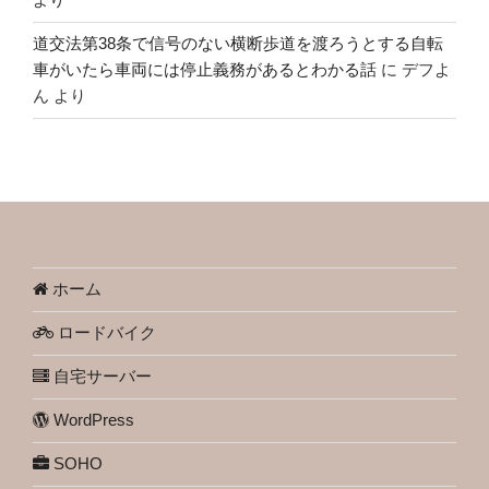
道交法第38条で信号のない横断歩道を渡ろうとする自転
車がいたら車両には停止義務があるとわかる話
に
デフよ
ん
より
ホーム
ロードバイク
自宅サーバー
WordPress
SOHO