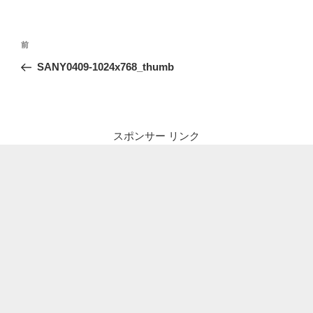
投
前
前
稿
の
SANY0409-1024x768_thumb
ナ
投
ビ
稿
ゲ
ー
スポンサー リンク
シ
ョ
ン