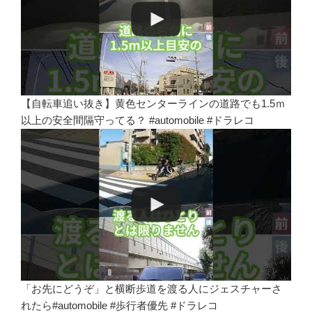
【自転車追い抜き】黄色センターラインの道路でも1.5ｍ
以上の安全間隔守ってる？ #automobile #ドラレコ
「お先にどうぞ」と横断歩道を渡る人にジェスチャーさ
れたら#automobile #歩行者優先 #ドラレコ