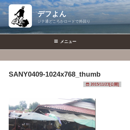
コ
ン
デフよん
テ
ジテ通どころかロードで外回り
ン
ツ
へ
メニュー
ス
キ
ッ
プ
SANY0409-1024x768_thumb
2015/11/23[公開]