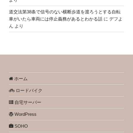
道交法第38条で信号のない横断歩道を渡ろうとする自転
車がいたら車両には停止義務があるとわかる話
に
デフよ
ん
より
ホーム
ロードバイク
自宅サーバー
WordPress
SOHO