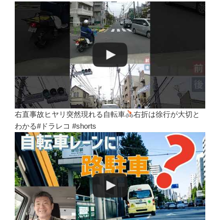
右直事故ヒヤリ突然現れる自転車
右折は徐行が大切と
わかる#ドラレコ #shorts