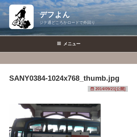
コ
ン
デフよん
テ
ジテ通どころかロードで外回り
ン
ツ
へ
メニュー
ス
キ
ッ
プ
SANY0384-1024x768_thumb.jpg
2014/09/21[公開]