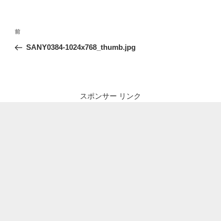
投
前
前
稿
の
SANY0384-1024x768_thumb.jpg
ナ
投
ビ
稿
ゲ
ー
スポンサー リンク
シ
ョ
ン