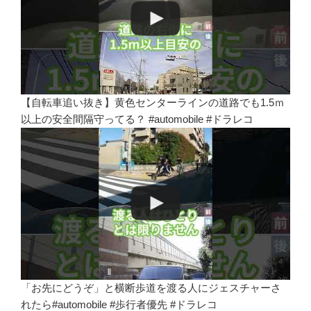
【自転車追い抜き】黄色センターラインの道路でも1.5ｍ
以上の安全間隔守ってる？ #automobile #ドラレコ
「お先にどうぞ」と横断歩道を渡る人にジェスチャーさ
れたら#automobile #歩行者優先 #ドラレコ