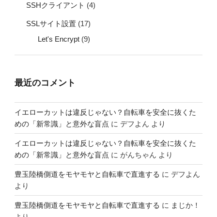
SSHクライアント
(4)
SSLサイト設置
(17)
Let's Encrypt
(9)
最近のコメント
イエローカットは違反じゃない？自転車を安全に抜くた
めの「新常識」と意外な盲点
に
デフよん
より
イエローカットは違反じゃない？自転車を安全に抜くた
めの「新常識」と意外な盲点
に
がんちゃん
より
豊玉陸橋側道をモヤモヤと自転車で直進する
に
デフよん
より
豊玉陸橋側道をモヤモヤと自転車で直進する
に
まじか！
より