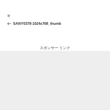
投
前
前
稿
の
SANY0378-1024x768_thumb
ナ
投
ビ
稿
ゲ
ー
スポンサー リンク
シ
ョ
ン