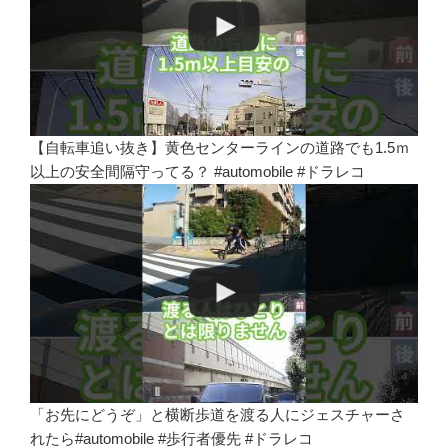
【自転車追い抜き】黄色センターラインの道路でも1.5ｍ
以上の安全間隔守ってる？ #automobile #ドラレコ
「お先にどうぞ」と横断歩道を渡る人にジェスチャーさ
れたら#automobile #歩行者優先 #ドラレコ