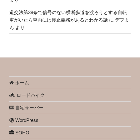
道交法第38条で信号のない横断歩道を渡ろうとする自転
車がいたら車両には停止義務があるとわかる話
に
デフよ
ん
より
ホーム
ロードバイク
自宅サーバー
WordPress
SOHO