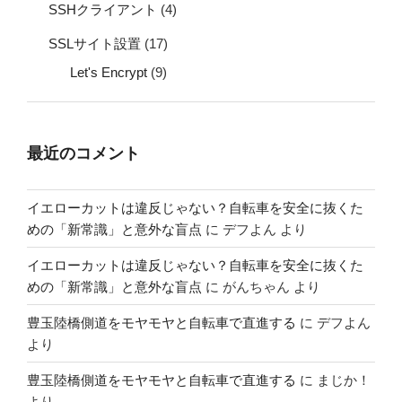
SSHクライアント
(4)
SSLサイト設置
(17)
Let's Encrypt
(9)
最近のコメント
イエローカットは違反じゃない？自転車を安全に抜くた
めの「新常識」と意外な盲点
に
デフよん
より
イエローカットは違反じゃない？自転車を安全に抜くた
めの「新常識」と意外な盲点
に
がんちゃん
より
豊玉陸橋側道をモヤモヤと自転車で直進する
に
デフよん
より
豊玉陸橋側道をモヤモヤと自転車で直進する
に
まじか！
より