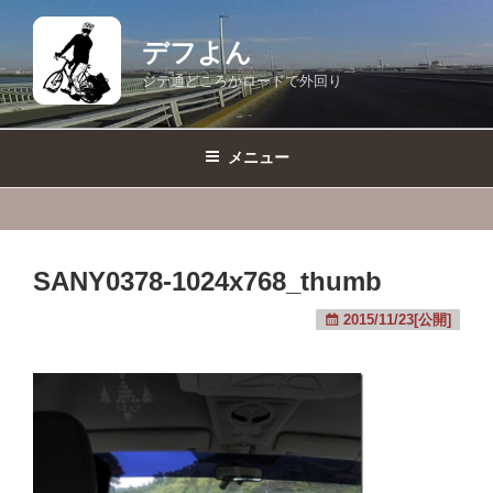
コ
ン
デフよん
テ
ジテ通どころかロードで外回り
ン
ツ
へ
メニュー
ス
キ
ッ
プ
SANY0378-1024x768_thumb
2015/11/23[公開]