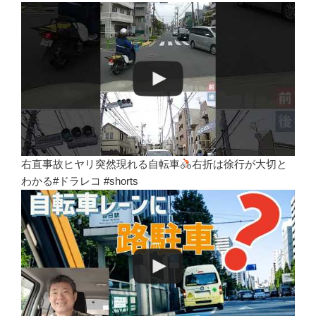
右直事故ヒヤリ突然現れる自転車
右折は徐行が大切と
わかる#ドラレコ #shorts