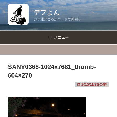
コ
ン
デフよん
テ
ジテ通どころかロードで外回り
ン
ツ
へ
メニュー
ス
キ
ッ
プ
SANY0368-1024x7681_thumb-
604×270
2015/11/23[公開]