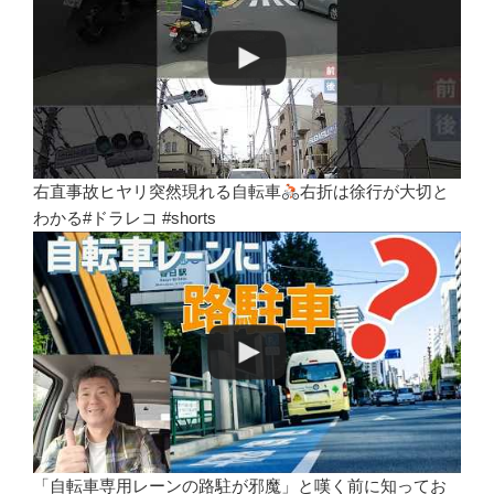
右直事故ヒヤリ突然現れる自転車
右折は徐行が大切と
わかる#ドラレコ #shorts
「自転車専用レーンの路駐が邪魔」と嘆く前に知ってお