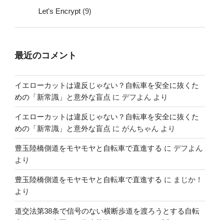
Let's Encrypt
(9)
最近のコメント
イエローカットは違反じゃない？自転車を安全に抜くた
めの「新常識」と意外な盲点
に
デフよん
より
イエローカットは違反じゃない？自転車を安全に抜くた
めの「新常識」と意外な盲点
に
がんちゃん
より
豊玉陸橋側道をモヤモヤと自転車で直進する
に
デフよん
より
豊玉陸橋側道をモヤモヤと自転車で直進する
に
まじか！
より
道交法第38条で信号のない横断歩道を渡ろうとする自転