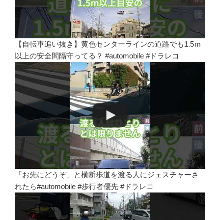
【自転車追い抜き】黄色センターラインの道路でも1.5ｍ
以上の安全間隔守ってる？ #automobile #ドラレコ
「お先にどうぞ」と横断歩道を渡る人にジェスチャーさ
れたら#automobile #歩行者優先 #ドラレコ