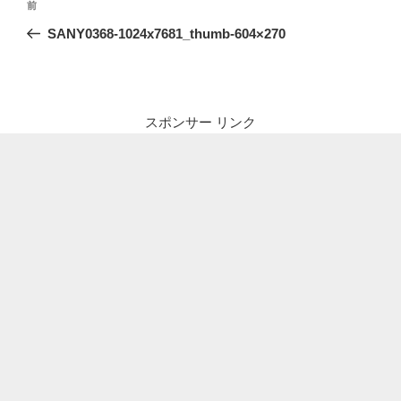
前
前
稿
の
SANY0368-1024x7681_thumb-604×270
ナ
投
ビ
稿
ゲ
ー
スポンサー リンク
シ
ョ
ン