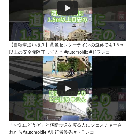
【自転車追い抜き】黄色センターラインの道路でも1.5ｍ
以上の安全間隔守ってる？ #automobile #ドラレコ
「お先にどうぞ」と横断歩道を渡る人にジェスチャーさ
れたら#automobile #歩行者優先 #ドラレコ