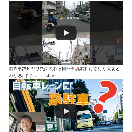
右直事故ヒヤリ突然現れる自転車
右折は徐行が大切と
わかる#ドラレコ #shorts