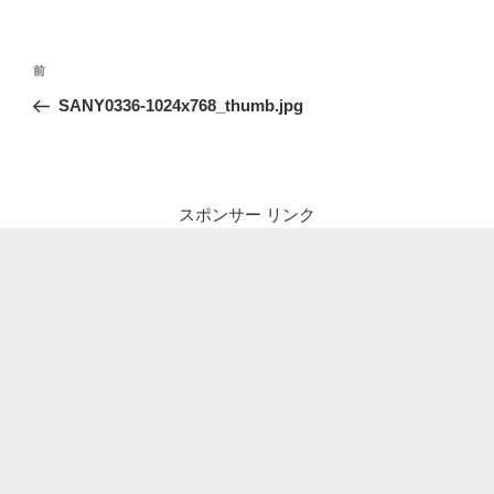
投
前
前
稿
の
SANY0336-1024x768_thumb.jpg
ナ
投
ビ
稿
ゲ
ー
スポンサー リンク
シ
ョ
ン