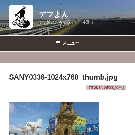
コ
ン
デフよん
テ
ジテ通どころかロードで外回り
ン
ツ
へ
メニュー
ス
キ
ッ
プ
SANY0336-1024x768_thumb.jpg
2014/09/21[公開]