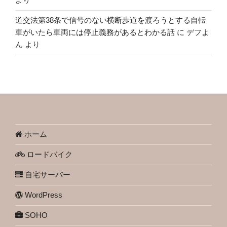
道交法第38条で信号のない横断歩道を渡ろうとする自転
車がいたら車両には停止義務があるとわかる話
に
デフよ
ん
より
ホーム
ロードバイク
自宅サーバー
WordPress
SOHO