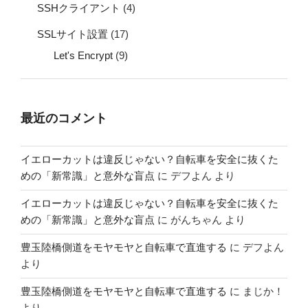
SSHクライアント
(4)
SSLサイト設置
(17)
Let's Encrypt
(9)
最近のコメント
イエローカットは違反じゃない？自転車を安全に抜くた
めの「新常識」と意外な盲点
に
デフよん
より
イエローカットは違反じゃない？自転車を安全に抜くた
めの「新常識」と意外な盲点
に
がんちゃん
より
豊玉陸橋側道をモヤモヤと自転車で直進する
に
デフよん
より
豊玉陸橋側道をモヤモヤと自転車で直進する
に
まじか！
より