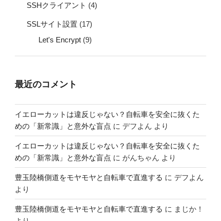
SSHクライアント
(4)
SSLサイト設置
(17)
Let's Encrypt
(9)
最近のコメント
イエローカットは違反じゃない？自転車を安全に抜くた
めの「新常識」と意外な盲点
に
デフよん
より
イエローカットは違反じゃない？自転車を安全に抜くた
めの「新常識」と意外な盲点
に
がんちゃん
より
豊玉陸橋側道をモヤモヤと自転車で直進する
に
デフよん
より
豊玉陸橋側道をモヤモヤと自転車で直進する
に
まじか！
より