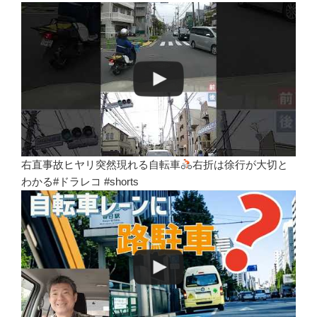
右直事故ヒヤリ突然現れる自転車
右折は徐行が大切と
わかる#ドラレコ #shorts