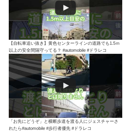
【自転車追い抜き】黄色センターラインの道路でも1.5ｍ
以上の安全間隔守ってる？ #automobile #ドラレコ
「お先にどうぞ」と横断歩道を渡る人にジェスチャーさ
れたら#automobile #歩行者優先 #ドラレコ