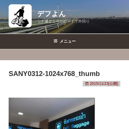
コ
ン
デフよん
テ
ジテ通どころかロードで外回り
ン
ツ
へ
メニュー
ス
キ
ッ
プ
SANY0312-1024x768_thumb
2015/11/23[公開]