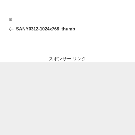
投
前
前
稿
の
SANY0312-1024x768_thumb
ナ
投
ビ
稿
ゲ
ー
スポンサー リンク
シ
ョ
ン