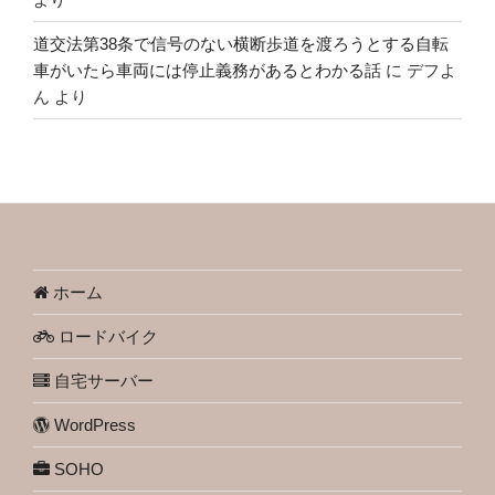
道交法第38条で信号のない横断歩道を渡ろうとする自転
車がいたら車両には停止義務があるとわかる話
に
デフよ
ん
より
ホーム
ロードバイク
自宅サーバー
WordPress
SOHO