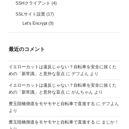
SSHクライアント
(4)
SSLサイト設置
(17)
Let's Encrypt
(9)
最近のコメント
イエローカットは違反じゃない？自転車を安全に抜くた
めの「新常識」と意外な盲点
に
デフよん
より
イエローカットは違反じゃない？自転車を安全に抜くた
めの「新常識」と意外な盲点
に
がんちゃん
より
豊玉陸橋側道をモヤモヤと自転車で直進する
に
デフよん
より
豊玉陸橋側道をモヤモヤと自転車で直進する
に
まじか！
より