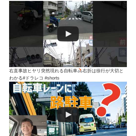
右直事故ヒヤリ突然現れる自転車
右折は徐行が大切と
わかる#ドラレコ #shorts