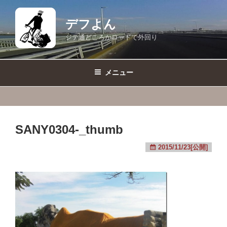
コ
ン
デフよん
テ
ジテ通どころかロードで外回り
ン
ツ
へ
メニュー
ス
キ
ッ
プ
SANY0304-_thumb
2015/11/23[公開]