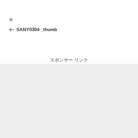
投
前
前
稿
の
SANY0304-_thumb
ナ
投
ビ
稿
ゲ
ー
スポンサー リンク
シ
ョ
ン