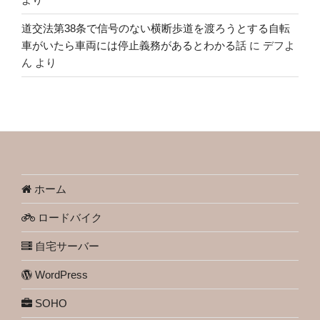
道交法第38条で信号のない横断歩道を渡ろうとする自転
車がいたら車両には停止義務があるとわかる話
に
デフよ
ん
より
ホーム
ロードバイク
自宅サーバー
WordPress
SOHO