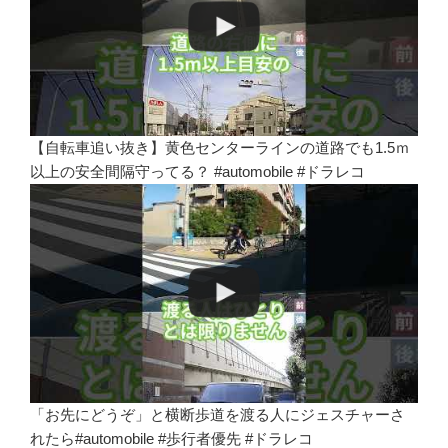
【自転車追い抜き】黄色センターラインの道路でも1.5ｍ
以上の安全間隔守ってる？ #automobile #ドラレコ
「お先にどうぞ」と横断歩道を渡る人にジェスチャーさ
れたら#automobile #歩行者優先 #ドラレコ