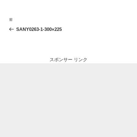
投
前
前
稿
の
SANY0263-1-300×225
ナ
投
ビ
稿
ゲ
ー
スポンサー リンク
シ
ョ
ン