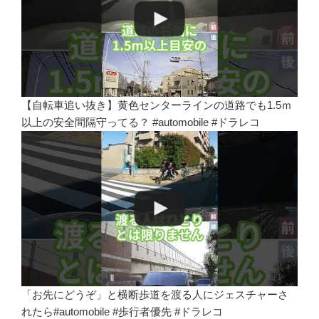
【自転車追い抜き】黄色センターラインの道路でも1.5ｍ
以上の安全間隔守ってる？ #automobile #ドラレコ
「お先にどうぞ」と横断歩道を渡る人にジェスチャーさ
れたら#automobile #歩行者優先 #ドラレコ