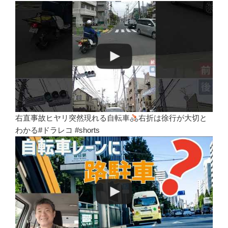
右直事故ヒヤリ突然現れる自転車
右折は徐行が大切と
わかる#ドラレコ #shorts