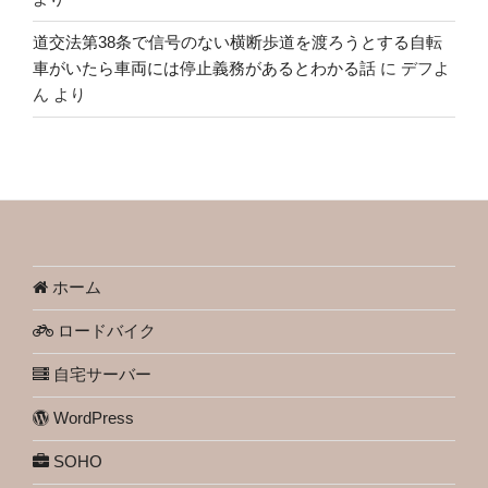
道交法第38条で信号のない横断歩道を渡ろうとする自転
車がいたら車両には停止義務があるとわかる話
に
デフよ
ん
より
ホーム
ロードバイク
自宅サーバー
WordPress
SOHO