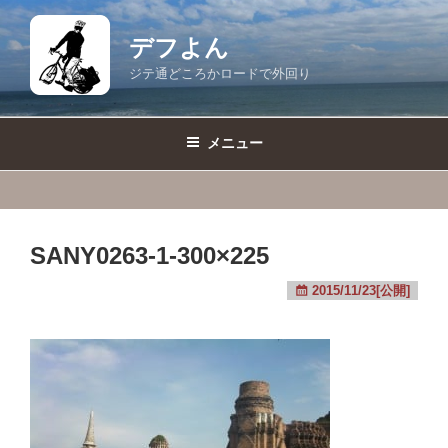
コ
ン
デフよん
テ
ジテ通どころかロードで外回り
ン
ツ
へ
メニュー
ス
キ
ッ
プ
SANY0263-1-300×225
2015/11/23[公開]