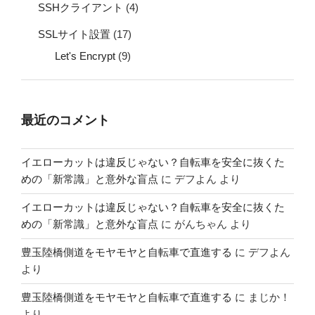
SSHクライアント
(4)
SSLサイト設置
(17)
Let's Encrypt
(9)
最近のコメント
イエローカットは違反じゃない？自転車を安全に抜くた
めの「新常識」と意外な盲点
に
デフよん
より
イエローカットは違反じゃない？自転車を安全に抜くた
めの「新常識」と意外な盲点
に
がんちゃん
より
豊玉陸橋側道をモヤモヤと自転車で直進する
に
デフよん
より
豊玉陸橋側道をモヤモヤと自転車で直進する
に
まじか！
より