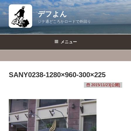
コ
ン
デフよん
テ
ジテ通どころかロードで外回り
ン
ツ
へ
メニュー
ス
キ
ッ
プ
SANY0238-1280×960-300×225
2015/11/23[公開]