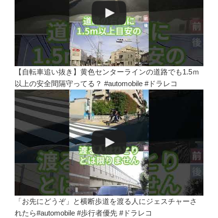
【自転車追い抜き】黄色センターラインの道路でも1.5ｍ
以上の安全間隔守ってる？ #automobile #ドラレコ
「お先にどうぞ」と横断歩道を渡る人にジェスチャーさ
れたら#automobile #歩行者優先 #ドラレコ