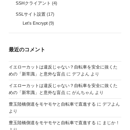
SSHクライアント
(4)
SSLサイト設置
(17)
Let's Encrypt
(9)
最近のコメント
イエローカットは違反じゃない？自転車を安全に抜くた
めの「新常識」と意外な盲点
に
デフよん
より
イエローカットは違反じゃない？自転車を安全に抜くた
めの「新常識」と意外な盲点
に
がんちゃん
より
豊玉陸橋側道をモヤモヤと自転車で直進する
に
デフよん
より
豊玉陸橋側道をモヤモヤと自転車で直進する
に
まじか！
より