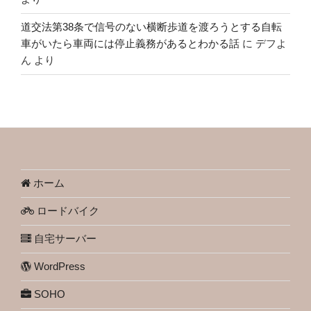
道交法第38条で信号のない横断歩道を渡ろうとする自転
車がいたら車両には停止義務があるとわかる話
に
デフよ
ん
より
ホーム
ロードバイク
自宅サーバー
WordPress
SOHO