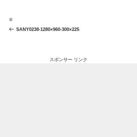
投
前
前
稿
の
SANY0238-1280×960-300×225
ナ
投
ビ
稿
ゲ
ー
スポンサー リンク
シ
ョ
ン