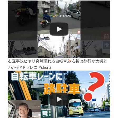
右直事故ヒヤリ突然現れる自転車
右折は徐行が大切と
わかる#ドラレコ #shorts