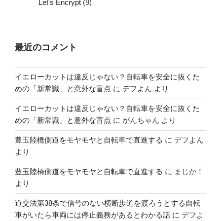
Let's Encrypt
(9)
最近のコメント
イエローカットは違反じゃない？自転車を安全に抜くた
めの「新常識」と意外な盲点
に
デフよん
より
イエローカットは違反じゃない？自転車を安全に抜くた
めの「新常識」と意外な盲点
に
がんちゃん
より
豊玉陸橋側道をモヤモヤと自転車で直進する
に
デフよん
より
豊玉陸橋側道をモヤモヤと自転車で直進する
に
まじか！
より
道交法第38条で信号のない横断歩道を渡ろうとする自転
車がいたら車両には停止義務があるとわかる話
に
デフよ