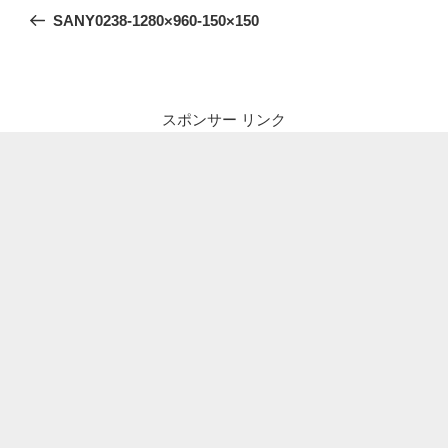
稿
の
SANY0238-1280×960-150×150
ナ
投
ビ
稿
ゲ
ー
スポンサー リンク
シ
ョ
ン