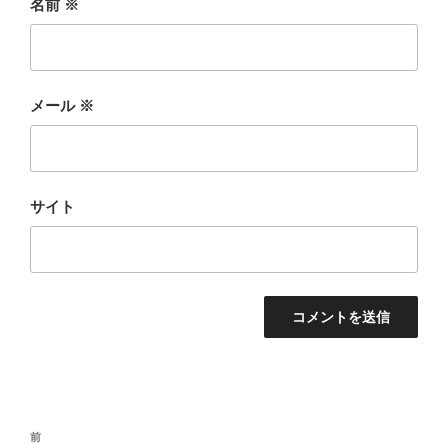
名前
※
メール
※
サイト
投
前
前