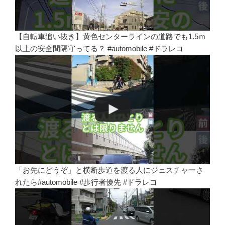
【自転車追い抜き】黄色センターラインの道路でも1.5ｍ
以上の安全間隔守ってる？ #automobile #ドラレコ
「お先にどうぞ」と横断歩道を渡る人にジェスチャーさ
れたら#automobile #歩行者優先 #ドラレコ