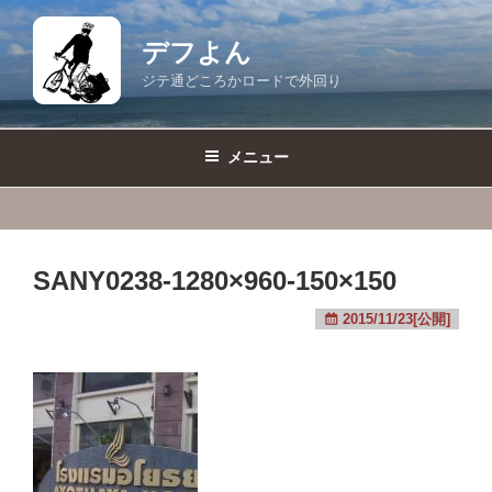
コ
ン
デフよん
テ
ジテ通どころかロードで外回り
ン
ツ
へ
メニュー
ス
キ
ッ
プ
SANY0238-1280×960-150×150
2015/11/23[公開]