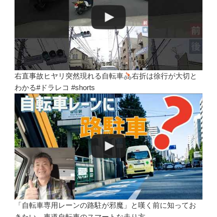
右直事故ヒヤリ突然現れる自転車
右折は徐行が大切と
わかる#ドラレコ #shorts
「自転車専用レーンの路駐が邪魔」と嘆く前に知ってお
きたい、車道自転車のスマートな走り方