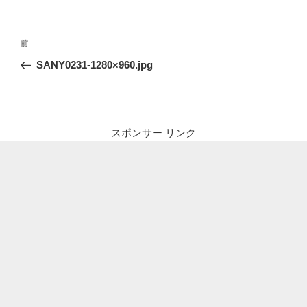
投
前
前
稿
の
SANY0231-1280×960.jpg
ナ
投
ビ
稿
ゲ
ー
スポンサー リンク
シ
ョ
ン