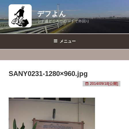
コ
ン
デフよん
テ
ジテ通どころかロードで外回り
ン
ツ
へ
メニュー
ス
キ
ッ
プ
SANY0231-1280×960.jpg
2014/09/18[公開]