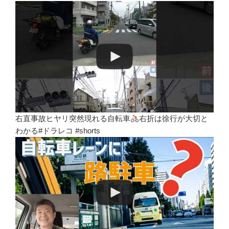
右直事故ヒヤリ突然現れる自転車
右折は徐行が大切と
わかる#ドラレコ #shorts