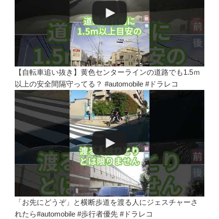
【自転車追い抜き】黄色センターラインの道路でも1.5ｍ
以上の安全間隔守ってる？ #automobile #ドラレコ
「お先にどうぞ」と横断歩道を渡る人にジェスチャーさ
れたら#automobile #歩行者優先 #ドラレコ