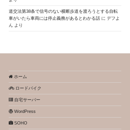
道交法第38条で信号のない横断歩道を渡ろうとする自転
車がいたら車両には停止義務があるとわかる話
に
デフよ
ん
より
ホーム
ロードバイク
自宅サーバー
WordPress
SOHO