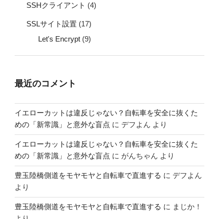
SSHクライアント
(4)
SSLサイト設置
(17)
Let's Encrypt
(9)
最近のコメント
イエローカットは違反じゃない？自転車を安全に抜くた
めの「新常識」と意外な盲点
に
デフよん
より
イエローカットは違反じゃない？自転車を安全に抜くた
めの「新常識」と意外な盲点
に
がんちゃん
より
豊玉陸橋側道をモヤモヤと自転車で直進する
に
デフよん
より
豊玉陸橋側道をモヤモヤと自転車で直進する
に
まじか！
より