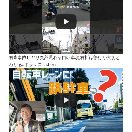
右直事故ヒヤリ突然現れる自転車
右折は徐行が大切と
わかる#ドラレコ #shorts