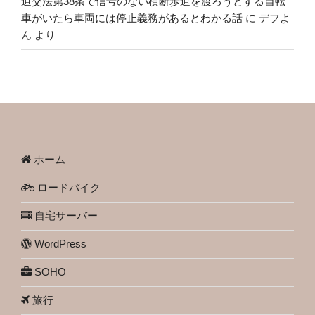
道交法第38条で信号のない横断歩道を渡ろうとする自転
車がいたら車両には停止義務があるとわかる話
に
デフよ
ん
より
ホーム
ロードバイク
自宅サーバー
WordPress
SOHO
旅行