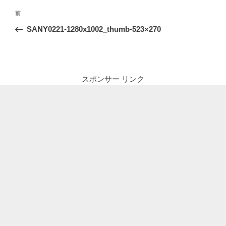
投
前
前
稿
の
SANY0221-1280x1002_thumb-523×270
ナ
投
ビ
稿
ゲ
ー
スポンサー リンク
シ
ョ
ン