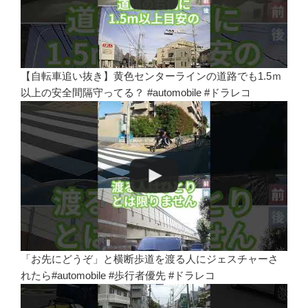
【自転車追い抜き】黄色センターラインの道路でも1.5ｍ
以上の安全間隔守ってる？ #automobile #ドラレコ
「お先にどうぞ」と横断歩道を渡る人にジェスチャーさ
れたら#automobile #歩行者優先 #ドラレコ