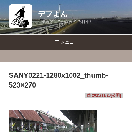
コ
ン
デフよん
テ
ジテ通どころかロードで外回り
ン
ツ
へ
メニュー
ス
キ
ッ
プ
SANY0221-1280x1002_thumb-
523×270
2015/11/23[公開]