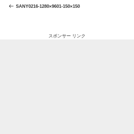
稿
の
SANY0216-1280×9601-150×150
ナ
投
ビ
稿
ゲ
ー
スポンサー リンク
シ
ョ
ン