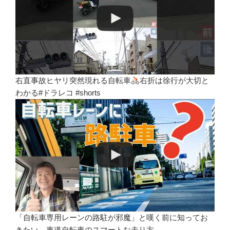
右直事故ヒヤリ突然現れる自転車
右折は徐行が大切と
わかる#ドラレコ #shorts
「自転車専用レーンの路駐が邪魔」と嘆く前に知ってお
きたい、車道自転車のスマートな走り方