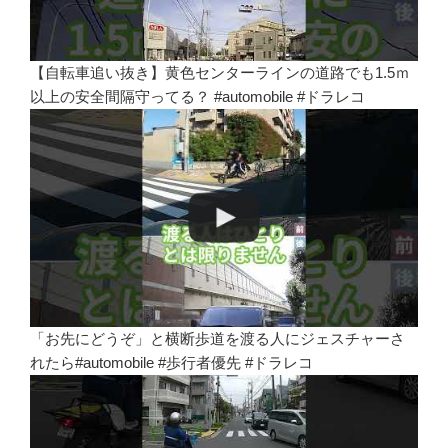
【自転車追い抜き】黄色センターラインの道路でも1.5ｍ
以上の安全間隔守ってる？ #automobile #ドラレコ
「お先にどうぞ」と横断歩道を渡る人にジェスチャーさ
れたら#automobile #歩行者優先 #ドラレコ