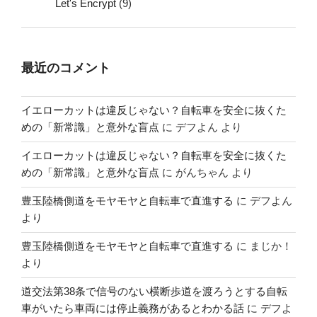
Let's Encrypt
(9)
最近のコメント
イエローカットは違反じゃない？自転車を安全に抜くた
めの「新常識」と意外な盲点
に
デフよん
より
イエローカットは違反じゃない？自転車を安全に抜くた
めの「新常識」と意外な盲点
に
がんちゃん
より
豊玉陸橋側道をモヤモヤと自転車で直進する
に
デフよん
より
豊玉陸橋側道をモヤモヤと自転車で直進する
に
まじか！
より
道交法第38条で信号のない横断歩道を渡ろうとする自転
車がいたら車両には停止義務があるとわかる話
に
デフよ