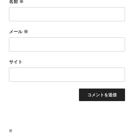
名前
※
メール
※
サイト
投
前
前