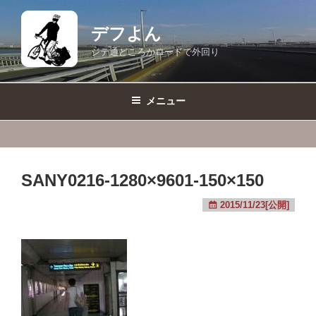
コ
ン
デフよん
テ
ジテ通どころかロードで外回り
ン
ツ
へ
メニュー
ス
キ
ッ
プ
SANY0216-1280×9601-150×150
2015/11/23[公開]