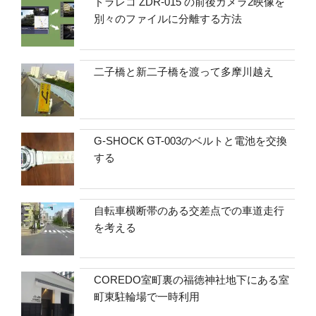
ドラレコ ZDR-015 の前後カメラ2映像を
別々のファイルに分離する方法
二子橋と新二子橋を渡って多摩川越え
G-SHOCK GT-003のベルトと電池を交換
する
自転車横断帯のある交差点での車道走行
を考える
COREDO室町裏の福徳神社地下にある室
町東駐輪場で一時利用