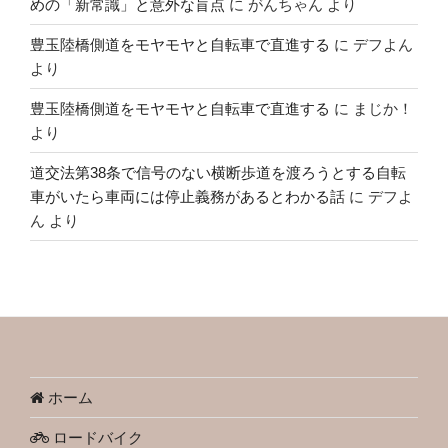
めの「新常識」と意外な盲点
に
がんちゃん
より
豊玉陸橋側道をモヤモヤと自転車で直進する
に
デフよん
より
豊玉陸橋側道をモヤモヤと自転車で直進する
に
まじか！
より
道交法第38条で信号のない横断歩道を渡ろうとする自転
車がいたら車両には停止義務があるとわかる話
に
デフよ
ん
より
ホーム
ロードバイク