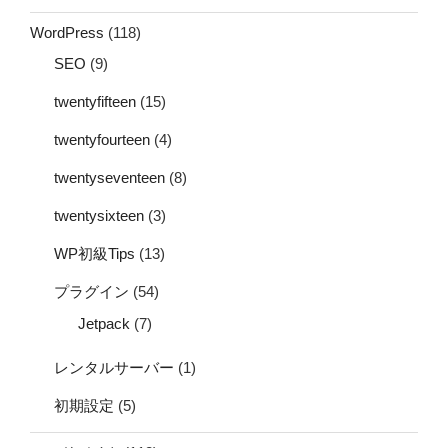
WordPress
(118)
SEO
(9)
twentyfifteen
(15)
twentyfourteen
(4)
twentyseventeen
(8)
twentysixteen
(3)
WP初級Tips
(13)
プラグイン
(54)
Jetpack
(7)
レンタルサーバー
(1)
初期設定
(5)