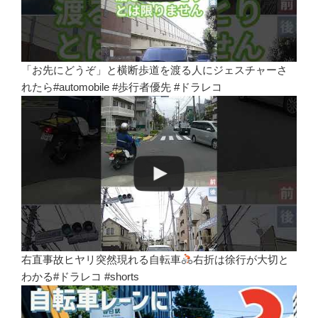
「お先にどうぞ」と横断歩道を渡る人にジェスチャーさ
れたら#automobile #歩行者優先 #ドラレコ
右直事故ヒヤリ突然現れる自転車
右折は徐行が大切と
わかる#ドラレコ #shorts