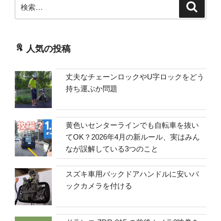
検
検
索
索:
人気の投稿
丈夫なチェーンロックやU字ロックをどう
持ち運ぶか問題
黄色いセンターラインでも自転車を抜い
てOK？2026年4月の新ルール、実はみん
なが誤解している3つのこと
スズキ車用バックドアハンドルに安いバ
ックカメラを付ける