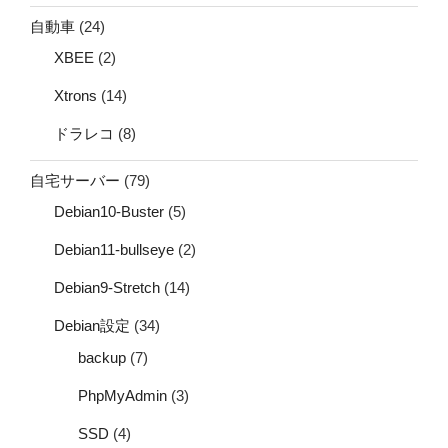
自動車
(24)
XBEE
(2)
Xtrons
(14)
ドラレコ
(8)
自宅サーバー
(79)
Debian10-Buster
(5)
Debian11-bullseye
(2)
Debian9-Stretch
(14)
Debian設定
(34)
backup
(7)
PhpMyAdmin
(3)
SSD
(4)