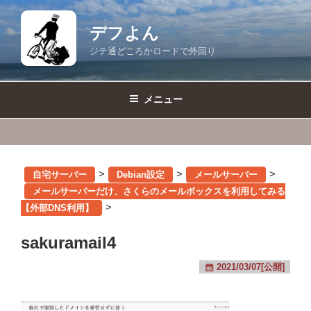
コ
ン
デフよん
テ
ジテ通どころかロードで外回り
ン
ツ
へ
メニュー
ス
キ
ッ
プ
>
>
>
自宅サーバー
Debian設定
メールサーバー
メールサーバーだけ、さくらのメールボックスを利用してみる
>
【外部DNS利用】
sakuramail4
2021/03/07[公開]