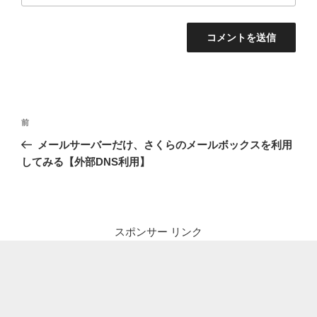
投
前
前
稿
の
メールサーバーだけ、さくらのメールボックスを利用
ナ
投
してみる【外部DNS利用】
ビ
稿
ゲ
ー
シ
スポンサー リンク
ョ
ン