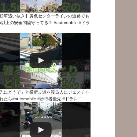
転車追い抜き】黄色センターラインの道路でも
5ｍ以上の安全間隔守ってる？ #automobile #ドラ
先にどうぞ」と横断歩道を渡る人にジェスチャ
れたら#automobile #歩行者優先 #ドラレコ