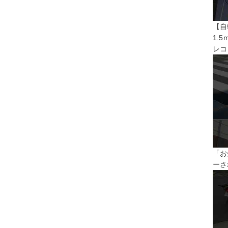
【自
1.
レコ
「お
ーさ