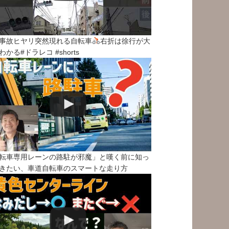
事故ヒヤリ突然現れる自転車
右折は徐行が大
わかる#ドラレコ #shorts
転車専用レーンの路駐が邪魔」と嘆く前に知っ
きたい、車道自転車のスマートな走り方