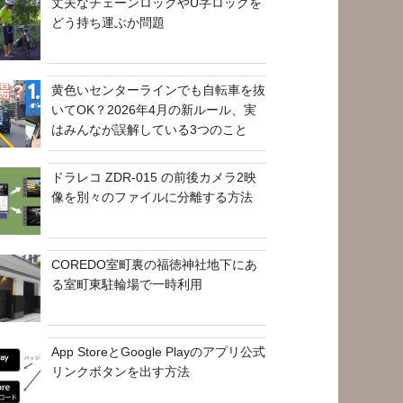
丈夫なチェーンロックやU字ロックを
どう持ち運ぶか問題
黄色いセンターラインでも自転車を抜
いてOK？2026年4月の新ルール、実
はみんなが誤解している3つのこと
ドラレコ ZDR-015 の前後カメラ2映
像を別々のファイルに分離する方法
COREDO室町裏の福徳神社地下にあ
る室町東駐輪場で一時利用
App StoreとGoogle Playのアプリ公式
リンクボタンを出す方法