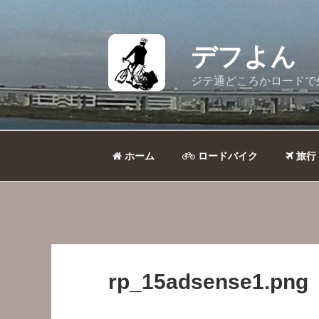
コ
ン
テ
デフよん
ン
ツ
ジテ通どころかロードで
へ
ス
キ
ッ
ホーム
ロードバイク
旅行
プ
rp_15adsense1.png