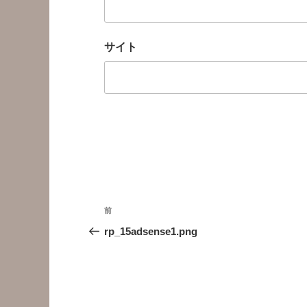
サイト
投
前
前
稿
の
rp_15adsense1.png
投
ナ
稿
ビ
ゲ