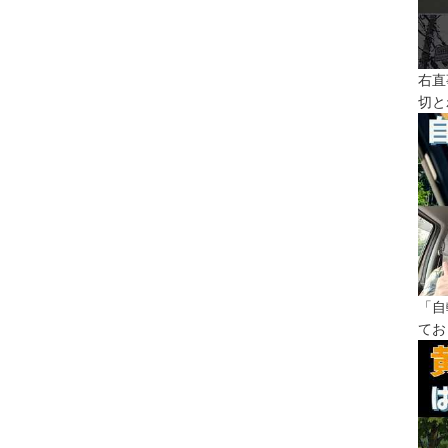
右直
切と
「自
てお