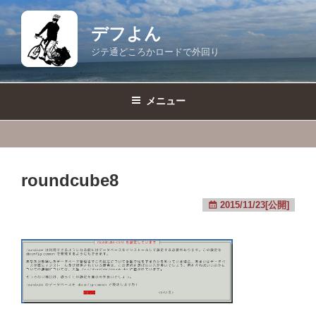
コ
ン
デフよん
テ
ジテ通どころかロードで外回り
ン
ツ
へ
メニュー
ス
キ
ッ
プ
roundcube8
2015/11/23[公開]