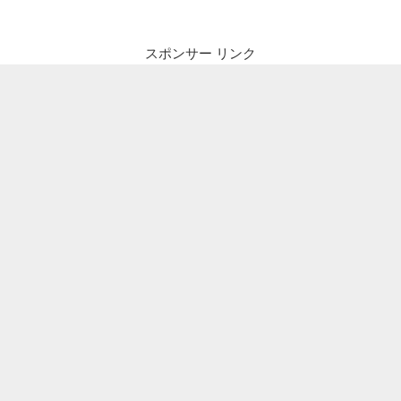
ビ
稿
ゲ
ー
スポンサー リンク
シ
ョ
ン