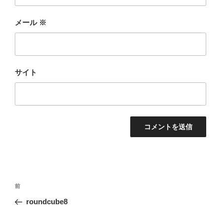
メール
※
サイト
投
前
前
稿
の
roundcube8
ナ
投