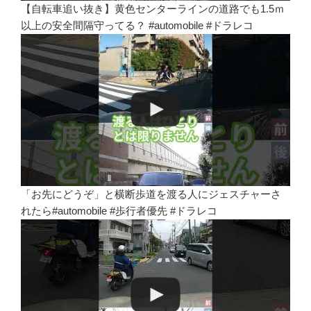
【自転車追い抜き】黄色センターラインの道路でも1.5ｍ
以上の安全間隔守ってる？ #automobile #ドラレコ
「お先にどうぞ」と横断歩道を渡る人にジェスチャーさ
れたら#automobile #歩行者優先 #ドラレコ