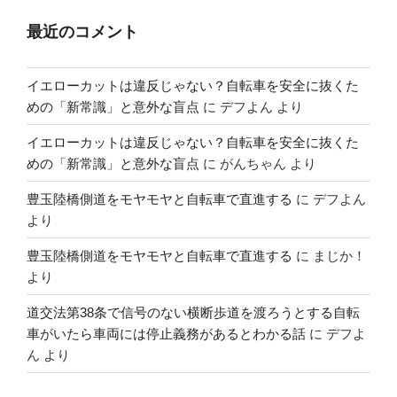
最近のコメント
イエローカットは違反じゃない？自転車を安全に抜くた
めの「新常識」と意外な盲点
に
デフよん
より
イエローカットは違反じゃない？自転車を安全に抜くた
めの「新常識」と意外な盲点
に
がんちゃん
より
豊玉陸橋側道をモヤモヤと自転車で直進する
に
デフよん
より
豊玉陸橋側道をモヤモヤと自転車で直進する
に
まじか！
より
道交法第38条で信号のない横断歩道を渡ろうとする自転
車がいたら車両には停止義務があるとわかる話
に
デフよ
ん
より