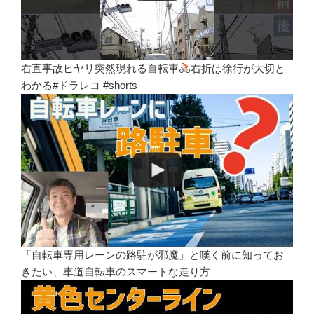
右直事故ヒヤリ突然現れる自転車
右折は徐行が大切と
わかる#ドラレコ #shorts
「自転車専用レーンの路駐が邪魔」と嘆く前に知ってお
きたい、車道自転車のスマートな走り方