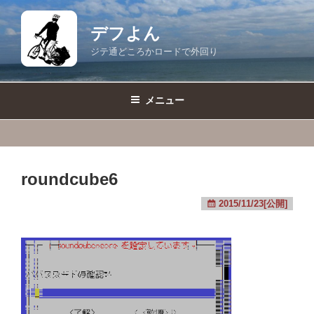
コ
ン
デフよん
テ
ジテ通どころかロードで外回り
ン
ツ
へ
メニュー
ス
キ
ッ
プ
roundcube6
2015/11/23[公開]