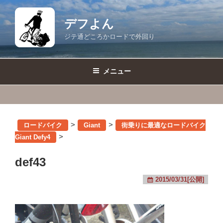
コ
ン
デフよん
テ
ジテ通どころかロードで外回り
ン
ツ
へ
メニュー
ス
キ
ッ
プ
>
>
ロードバイク
Giant
街乗りに最適なロードバイク
>
Giant Defy4
def43
2015/03/31[公開]