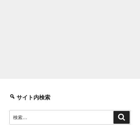
サイト内検索
検
検
索
索: