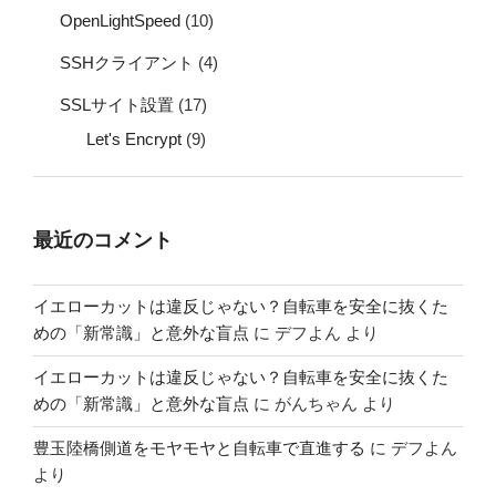
OpenLightSpeed
(10)
SSHクライアント
(4)
SSLサイト設置
(17)
Let's Encrypt
(9)
最近のコメント
イエローカットは違反じゃない？自転車を安全に抜くた
めの「新常識」と意外な盲点
に
デフよん
より
イエローカットは違反じゃない？自転車を安全に抜くた
めの「新常識」と意外な盲点
に
がんちゃん
より
豊玉陸橋側道をモヤモヤと自転車で直進する
に
デフよん
より