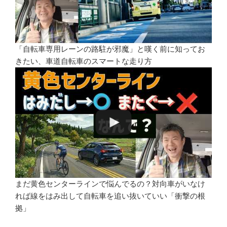
「自転車専用レーンの路駐が邪魔」と嘆く前に知ってお
きたい、車道自転車のスマートな走り方
まだ黄色センターラインで悩んでるの？対向車がいなけ
れば線をはみ出して自転車を追い抜いていい「衝撃の根
拠」