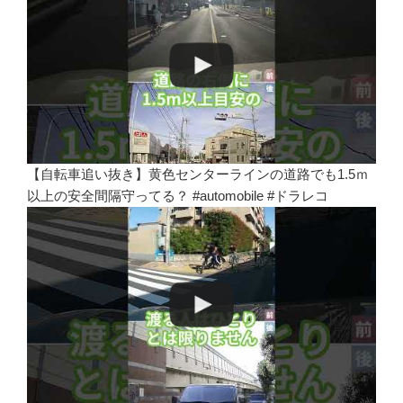
【自転車追い抜き】黄色センターラインの道路でも1.5ｍ
以上の安全間隔守ってる？ #automobile #ドラレコ