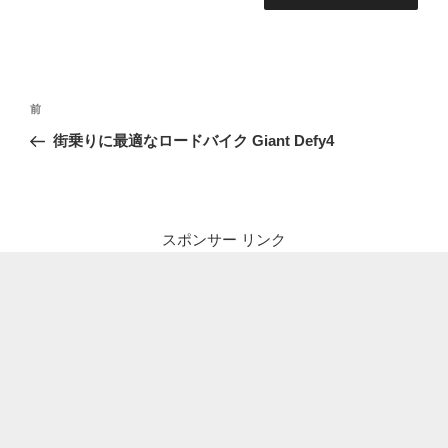
投
前
前
稿
の
街乗りに最適なロードバイク Giant Defy4
ナ
投
ビ
稿
ゲ
ー
スポンサー リンク
シ
ョ
ン