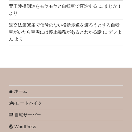
豊玉陸橋側道をモヤモヤと自転車で直進する
に
まじか！
より
道交法第38条で信号のない横断歩道を渡ろうとする自転
車がいたら車両には停止義務があるとわかる話
に
デフよ
ん
より
ホーム
ロードバイク
自宅サーバー
WordPress