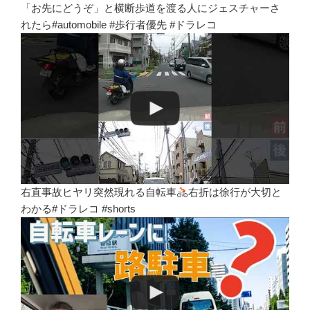
「お先にどうぞ」と横断歩道を渡る人にジェスチャーさ
れたら#automobile #歩行者優先 #ドラレコ
右直事故ヒヤリ突然現れる自転車
右折は徐行が大切と
わかる#ドラレコ #shorts