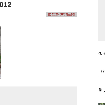
012
2020/08/09[公開]
検
索: