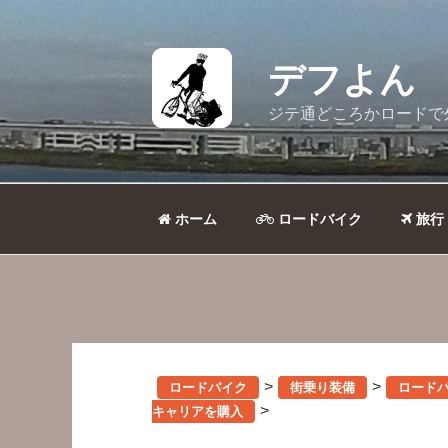
コ
ン
テ
デフよん
ン
ツ
ジテ通どころかロードで
へ
ス
キ
ッ
ホーム
ロードバイク
旅行
プ
>
>
ロードバイク
街乗り装備
ロードバ
>
キャリアを購入