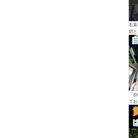
右直
切と
「自
てお