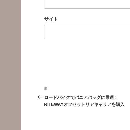
サイト
投
前
前
稿
の
ロードバイクでパニアバッグに最適！
投
RITEWAYオフセットリアキャリアを購入
ナ
稿
ビ
ゲ