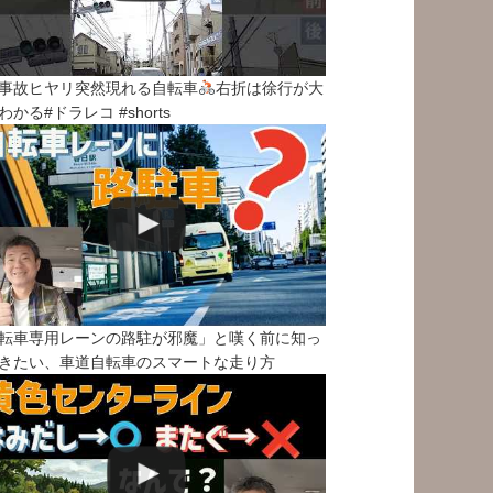
事故ヒヤリ突然現れる自転車
右折は徐行が大
わかる#ドラレコ #shorts
転車専用レーンの路駐が邪魔」と嘆く前に知っ
きたい、車道自転車のスマートな走り方