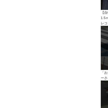
【自
1.
レコ
「お
ーさ