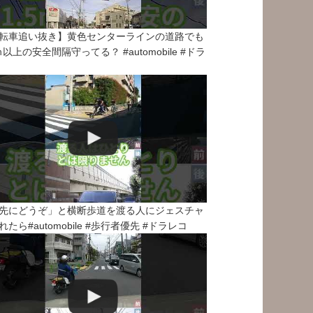
転車追い抜き】黄色センターラインの道路でも
5ｍ以上の安全間隔守ってる？ #automobile #ドラ
先にどうぞ」と横断歩道を渡る人にジェスチャ
れたら#automobile #歩行者優先 #ドラレコ