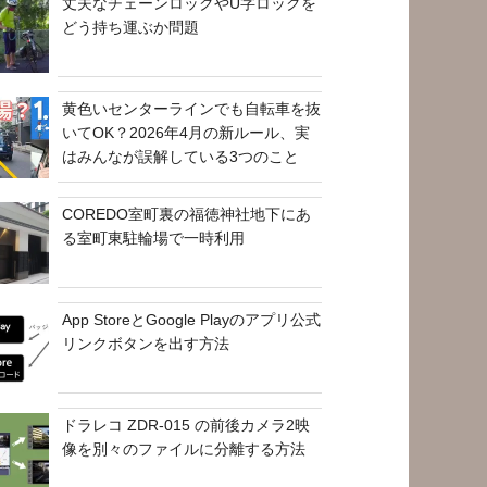
丈夫なチェーンロックやU字ロックを
どう持ち運ぶか問題
黄色いセンターラインでも自転車を抜
いてOK？2026年4月の新ルール、実
はみんなが誤解している3つのこと
COREDO室町裏の福徳神社地下にあ
る室町東駐輪場で一時利用
App StoreとGoogle Playのアプリ公式
リンクボタンを出す方法
ドラレコ ZDR-015 の前後カメラ2映
像を別々のファイルに分離する方法