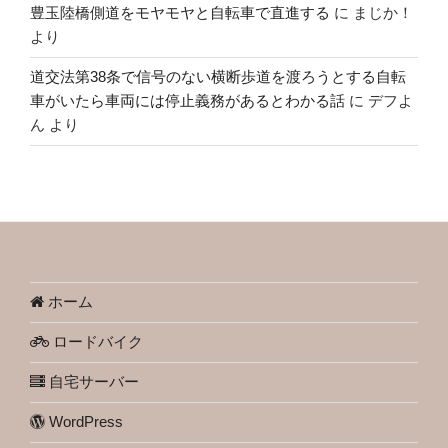
豊玉陸橋側道をモヤモヤと自転車で直進する
に
まじか！
より
道交法第38条で信号のない横断歩道を渡ろうとする自転
車がいたら車両には停止義務があるとわかる話
に
デフよ
ん
より
ホーム
ロードバイク
自宅サーバー
WordPress