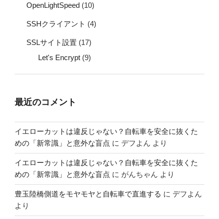
OpenLightSpeed
(10)
SSHクライアント
(4)
SSLサイト設置
(17)
Let's Encrypt
(9)
最近のコメント
イエローカットは違反じゃない？自転車を安全に抜くた
めの「新常識」と意外な盲点
に
デフよん
より
イエローカットは違反じゃない？自転車を安全に抜くた
めの「新常識」と意外な盲点
に
がんちゃん
より
豊玉陸橋側道をモヤモヤと自転車で直進する
に
デフよん
より