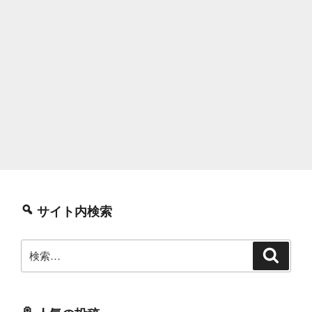
サイト内検索
検
検
索
索: