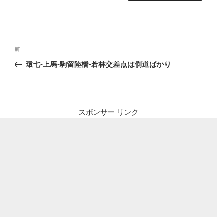
投
前
前
稿
の
環七-上馬-駒留陸橋-若林交差点は側道ばかり
ナ
投
ビ
稿
ゲ
ー
スポンサー リンク
シ
ョ
ン