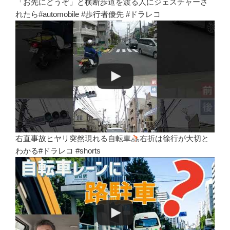
「お先にどうぞ」と横断歩道を渡る人にジェスチャーさ
れたら#automobile #歩行者優先 #ドラレコ
右直事故ヒヤリ突然現れる自転車
右折は徐行が大切と
わかる#ドラレコ #shorts