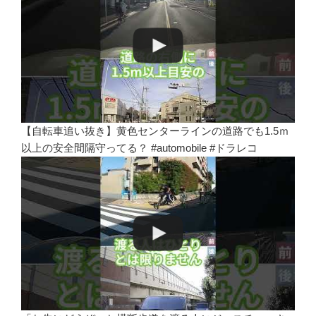
【自転車追い抜き】黄色センターラインの道路でも1.5ｍ
以上の安全間隔守ってる？ #automobile #ドラレコ