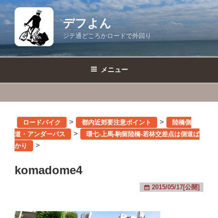
コ
ン
デフよん
テ
ジテ通どころかロードで外回り
ン
ツ
へ
メニュー
ス
キ
ッ
プ
>
>
ロードバイク
都内近郊要注意ポイント
陸橋側
>
道・アンダーパス
環七-上馬-駒留陸橋-若林交差点は側道ば
>
かり
komadome4
2015/05/17[公開]